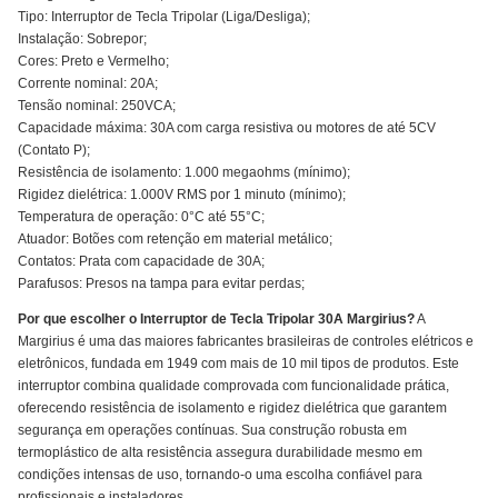
Tipo: Interruptor de Tecla Tripolar (Liga/Desliga);
Instalação: Sobrepor;
Cores: Preto e Vermelho;
Corrente nominal: 20A;
Tensão nominal: 250VCA;
Capacidade máxima: 30A com carga resistiva ou motores de até 5CV
(Contato P);
Resistência de isolamento: 1.000 megaohms (mínimo);
Rigidez dielétrica: 1.000V RMS por 1 minuto (mínimo);
Temperatura de operação: 0°C até 55°C;
Atuador: Botões com retenção em material metálico;
Contatos: Prata com capacidade de 30A;
Parafusos: Presos na tampa para evitar perdas;
Por que escolher o Interruptor de Tecla Tripolar 30A Margirius?
A
Margirius é uma das maiores fabricantes brasileiras de controles elétricos e
eletrônicos, fundada em 1949 com mais de 10 mil tipos de produtos. Este
interruptor combina qualidade comprovada com funcionalidade prática,
oferecendo resistência de isolamento e rigidez dielétrica que garantem
segurança em operações contínuas. Sua construção robusta em
termoplástico de alta resistência assegura durabilidade mesmo em
condições intensas de uso, tornando-o uma escolha confiável para
profissionais e instaladores.