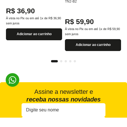
TN2-B2
R$
36
,
90
À vista no Pix ou em até
1
x de
R$
36
,
90
R$
59
,
90
sem juros
À vista no Pix ou em até
1
x de
R$
59
,
90
Adicionar ao carrinho
sem juros
Adicionar ao carrinho
Assine a newsletter e
receba nossas novidades