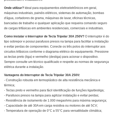
Onde utilizar?
Ideal para equipamentos eletroeletrônicos em geral,
máquinas industriais, painéis elétricos, sistemas de automação, bombas
d'água, cortadores de grama, máquinas de lavar, oficinas técnicas,
bancadas de trabalho e qualquer aplicação que requeira comando seguro
de cargas trifásicas em ambientes residenciais, comerciais e industriais.
Como instalar o Interruptor de Tecla Tripolar 30A 250V?
O interruptor é do
tipo sobrepor e possui parafusos presos na tampa para facilitar a instalação
e evitar perdas de componentes. Conecte os três polos do interruptor aos
circuitos trifásicos conforme o diagrama elétrico do equipamento. Pressione
as teclas preto (liga) e vermelho (desliga) para acionar o dispositivo.
Sempre consulte um técnico qualificado e respeite as normas de segurança
elétrica durante a instalação.
Vantagens do Interruptor de Tecla Tripolar 30A 250V:
- Construção robusta em termoplástico de alta resistência mecânica e
térmica;
- Teclas preto e vermelho para fácil identificação de funções liga/desliga;
- Parafusos presos na tampa para agilizar instalação e evitar perdas;
- Resistência de isolamento de 1.000 megaohms para máxima segurança;
- Capacidade de até 30A em carga resistiva ou motores de até 5CV;
- Temperatura de operação de 0°C a 55°C para versatilidade climática;