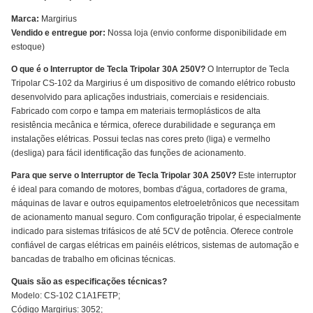
Marca:
Margirius
Vendido e entregue por:
Nossa loja (envio conforme disponibilidade em
estoque)
O que é o Interruptor de Tecla Tripolar 30A 250V?
O Interruptor de Tecla
Tripolar CS-102 da Margirius é um dispositivo de comando elétrico robusto
desenvolvido para aplicações industriais, comerciais e residenciais.
Fabricado com corpo e tampa em materiais termoplásticos de alta
resistência mecânica e térmica, oferece durabilidade e segurança em
instalações elétricas. Possui teclas nas cores preto (liga) e vermelho
(desliga) para fácil identificação das funções de acionamento.
Para que serve o Interruptor de Tecla Tripolar 30A 250V?
Este interruptor
é ideal para comando de motores, bombas d'água, cortadores de grama,
máquinas de lavar e outros equipamentos eletroeletrônicos que necessitam
de acionamento manual seguro. Com configuração tripolar, é especialmente
indicado para sistemas trifásicos de até 5CV de potência. Oferece controle
confiável de cargas elétricas em painéis elétricos, sistemas de automação e
bancadas de trabalho em oficinas técnicas.
Quais são as especificações técnicas?
Modelo: CS-102 C1A1FETP;
Código Margirius: 3052;