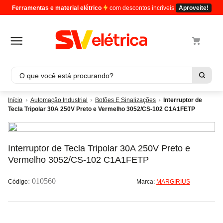
Ferramentas e material elétrico
com descontos incríveis
Aproveite!
O que você está procurando?
Termos mais buscados
Automação Industrial
Botões E Sinalizações
Interruptor de
Tecla Tripolar 30A 250V Preto e Vermelho 3052/CS-102 C1A1FETP
1
º
cabo
2
º
luminaria
3
º
tomada
Interruptor de Tecla Tripolar 30A 250V Preto e
Vermelho 3052/CS-102 C1A1FETP
4
º
4
5
º
eletroduto
:
010560
Marca:
MARGIRIUS