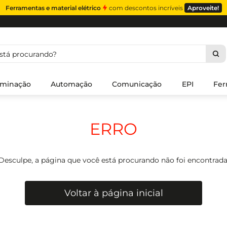
Ferramentas e material elétrico
com descontos incríveis
Aproveite!
á procurando?
uminação
Automação
Comunicação
EPI
Fer
ERRO
Desculpe, a página que você está procurando não foi encontrada
Voltar à página inicial