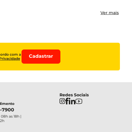
Ver mais
cordo com a
Cadastrar
 Privacidade
Redes Sociais
ndimento
4-7900
 08h as 18h |
12h