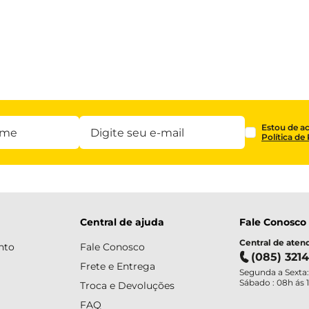
Estou de a
Política de
Central de ajuda
Fale Conosco
Central de ate
nto
Fale Conosco
(085) 321
Frete e Entrega
Segunda a Sexta:
Sábado : 08h ás 
Troca e Devoluções
FAQ