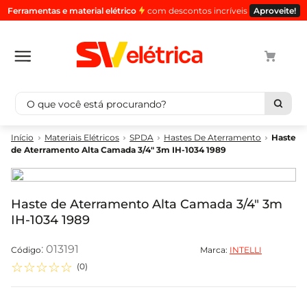
Ferramentas e material elétrico
com descontos incríveis
Aproveite!
O que você está procurando?
Termos mais buscados
Materiais Elétricos
SPDA
Hastes De Aterramento
Haste
de Aterramento Alta Camada 3/4" 3m IH-1034 1989
1
º
cabo
2
º
luminaria
3
º
tomada
Haste de Aterramento Alta Camada 3/4" 3m
IH-1034 1989
4
º
4
5
º
eletroduto
:
013191
Marca:
INTELLI
☆
☆
☆
☆
☆
(
0
)