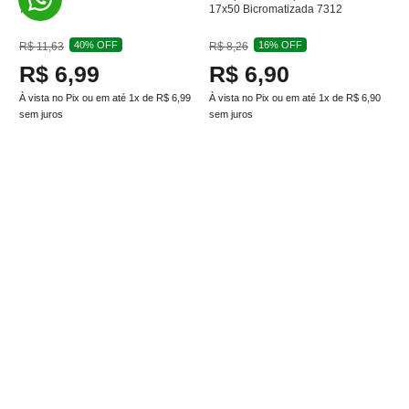
7323
17x50 Bicromatizada 7312
40%
OFF
16%
OFF
R$
11
,
63
R$
8
,
26
R$
6
,
99
R$
6
,
90
À vista no Pix ou em até
1
x de
R$
6
,
99
À vista no Pix ou em até
1
x de
R$
6
,
90
sem juros
sem juros
Adicionar ao carrinho
Adicionar ao carrinho
Assine a newsletter e
receba nossas novidades