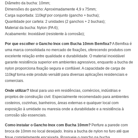
Diâmetro da bucha: 10mm;
Dimensões do gancho: Aproximadamente 4,9 x 75mm;
Carga suportada: 110kgf por conjunto (gancho + bucha);
Quantidade por cartela: 2 unidades (2 ganchos + 2 buchas);
Material da bucha: Nylon (PA 6);
Acabamento: Inoxidável (resistente à corrosão);
Por que escolher o Gancho Inox com Bucha 10mm Bemfixa?
A Bemfixa é
uma marca consolidada no mercado de fixações, oferecendo produtos com
excelente relação entre qualidade e durabilidade. O material inoxidável
garante resistência superior em ambientes agressivos, enquanto a bucha de
nylon proporciona fixação segura e confiável. A capacidade de carga de
110kgf torna este produto versátil para diversas aplicações residenciais e
comerciais.
Onde utilizar?
Ideal para uso em residências, comércios, indústrias e
projetos de construção civil. Especialmente recomendado para ambientes
costeiros, cozinhas, banheiros, áreas externas e qualquer local com
exposição à umidade ou maresia onde a durabilidade e a resistência à
corrosão são essenciais.
Como instalar o Gancho Inox com Bucha 10mm?
Perfure a parede com
broca de 10mm no local desejado. Insira a bucha de nylon no furo até que
fique completamente encaixada. Rosqueie o gancho na bucha