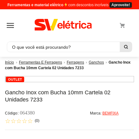
Ferramentas e material elétrico
com descontos incríveis
Aproveite!
O que você está procurando?
Termos mais buscados
Ferramentas E Ferragens
Ferragens
Ganchos
Gancho Inox
com Bucha 10mm Cartela 02 Unidades 7233
1
º
cabo
OUTLET
2
º
luminaria
3
º
tomada
Gancho Inox com Bucha 10mm Cartela 02
Unidades 7233
4
º
4
5
º
eletroduto
:
064380
Marca:
BEMFIXA
☆
☆
☆
☆
☆
(
0
)