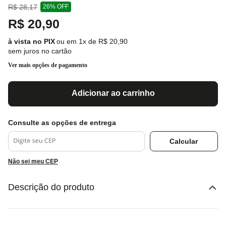
R$
28
,
17
26%
OFF
R$
20
,
90
ou em
1
x de
R$
20
,
90
sem juros no cartão
Ver mais opções de pagamento
Adicionar ao carrinho
Não sei meu CEP
Descrição do produto