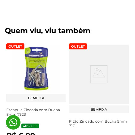
Quem viu, viu também
OUTLET
OUTLET
BEMFIXA
BEMFIXA
Escápula Zincada com Bucha
8mm 7323
Pitão Zincado com Bucha 5mm
7121
40%
OFF
R$
11
,
63