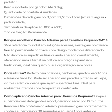
protetor;
Peso suportado por gancho: Até 0,5kg;
Quantidade por cartela: 4 unidades;
Dimensões de cada gancho: 3,5cm x 2,5cm x 1,5cm (altura x largura x
profundidade);
Temperatura de aplicação: 10°C a 40°C;
Tipo de fixação: Permanente.
Por que escolher o Gancho Adesivo para Utensílios Pequeno 3M?
A
3M é referência mundial em soluções adesivas, e este gancho oferece
fixação permanente confiável com design moderno e diferenciado.
Não danifica as superfícies lisas quando aplicado corretamente,
oferecendo uma alternativa prática aos pregos e parafusos
tradicionais, ideal para quem busca organização sem obras.
Onde utilizar?
Perfeito para cozinhas, banheiros, quartos, escritórios
e áreas de trabalho. Pode ser aplicado em paredes pintadas, azulejos,
vidro e cerâmica, desde que sejam superfícies lisas. Ideal para
ambientes internos com temperatura controlada.
Como aplicar o Gancho Adesivo para Utensílios Pequeno?
Limpe a
superfície com detergente e álcool, deixando secar por 10 minutos.
Remova a fita protetora do adesivo, pressione o gancho firmemente
contra a superfície por 30 segundos e aguarde 1 hora antes de