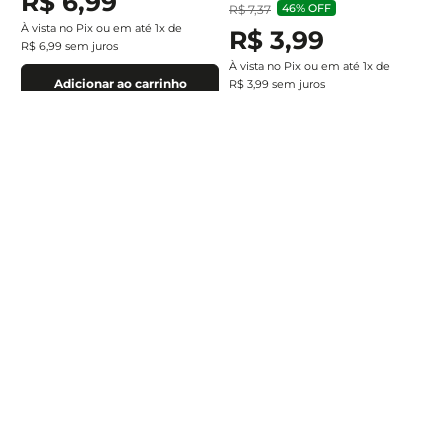
R$
6
,
99
46%
OFF
R$
7
,
37
À vista no Pix ou em até
1
x de
R$
3
,
99
R$
6
,
99
sem juros
À vista no Pix ou em até
1
x de
Adicionar ao carrinho
R$
3
,
99
sem juros
Adicionar ao carrinho
Assine a newsletter e
receba nossas novidades
Estou de acordo com a
Cadastrar