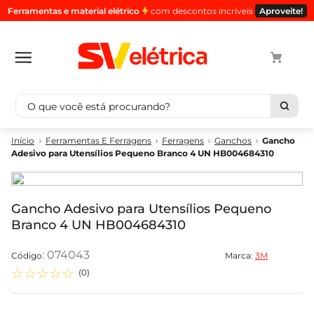
Ferramentas e material elétrico
com descontos incríveis
Aproveite!
O que você está procurando?
Termos mais buscados
Ferramentas E Ferragens
Ferragens
Ganchos
Gancho
Adesivo para Utensílios Pequeno Branco 4 UN HB004684310
1
º
cabo
2
º
luminaria
3
º
tomada
Gancho Adesivo para Utensílios Pequeno
Branco 4 UN HB004684310
4
º
cabo pp
5
º
4
:
074043
Marca:
3M
☆
☆
☆
☆
☆
(
0
)