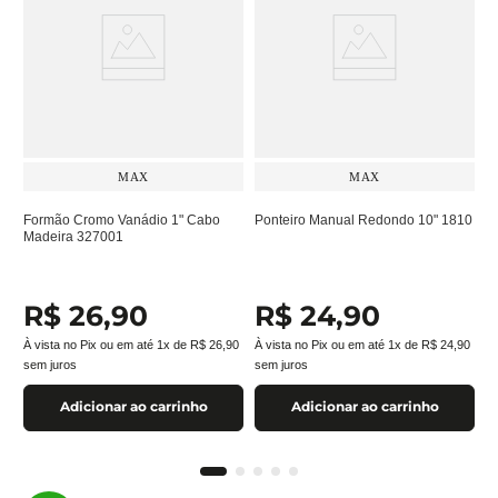
MAX
MAX
Formão Cromo Vanádio 1" Cabo
Ponteiro Manual Redondo 10" 1810
Madeira 327001
R$
26
,
90
R$
24
,
90
À vista no Pix ou em até
1
x de
R$
26
,
90
À vista no Pix ou em até
1
x de
R$
24
,
90
sem juros
sem juros
Adicionar ao carrinho
Adicionar ao carrinho