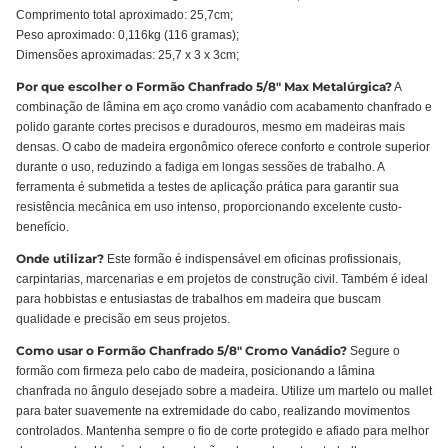
Comprimento total aproximado: 25,7cm;
Peso aproximado: 0,116kg (116 gramas);
Dimensões aproximadas: 25,7 x 3 x 3cm;
Por que escolher o Formão Chanfrado 5/8" Max Metalúrgica?
A
combinação de lâmina em aço cromo vanádio com acabamento chanfrado e
polido garante cortes precisos e duradouros, mesmo em madeiras mais
densas. O cabo de madeira ergonômico oferece conforto e controle superior
durante o uso, reduzindo a fadiga em longas sessões de trabalho. A
ferramenta é submetida a testes de aplicação prática para garantir sua
resistência mecânica em uso intenso, proporcionando excelente custo-
benefício.
Onde utilizar?
Este formão é indispensável em oficinas profissionais,
carpintarias, marcenarias e em projetos de construção civil. Também é ideal
para hobbistas e entusiastas de trabalhos em madeira que buscam
qualidade e precisão em seus projetos.
Como usar o Formão Chanfrado 5/8" Cromo Vanádio?
Segure o
formão com firmeza pelo cabo de madeira, posicionando a lâmina
chanfrada no ângulo desejado sobre a madeira. Utilize um martelo ou mallet
para bater suavemente na extremidade do cabo, realizando movimentos
controlados. Mantenha sempre o fio de corte protegido e afiado para melhor