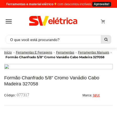
Ferramentas e material elétrico
com descontos incríveis
Aproveite!
O que você está procurando?
Termos mais buscados
Ferramentas E Ferragens
Ferramentas
Ferramentas Manuais
Formão Chanfrado 5/8" Cromo Vanádio Cabo Madeira 327058
1
º
cabo
2
º
luminaria
3
º
tomada
Formão Chanfrado 5/8" Cromo Vanádio Cabo
Madeira 327058
4
º
4
5
º
eletroduto
:
077317
Marca:
MAX