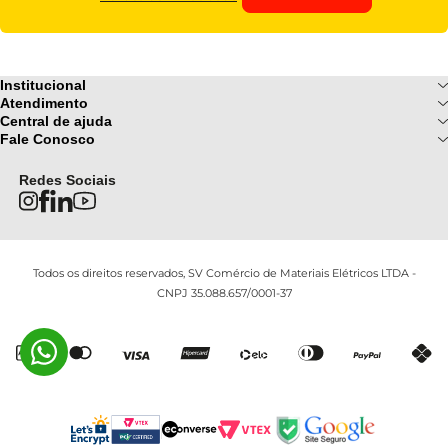
Institucional
Sobre Nós
Atendimento
Formas de pagamento
Central de ajuda
Fale Conosco
Nossas Lojas
Fale Conosco
Ofertas
Central de atendimento
Frete e Entrega
Privacidade e Segurança
(085) 3214-7900
Redes Sociais
Regulamentos
Segunda a Sexta: 08h as 18h |
Troca e Devoluções
Termos e Condições
Sábado : 08h ás 12h
FAQ
Todos os direitos reservados, SV Comércio de Materiais Elétricos LTDA -
CNPJ 35.088.657/0001-37