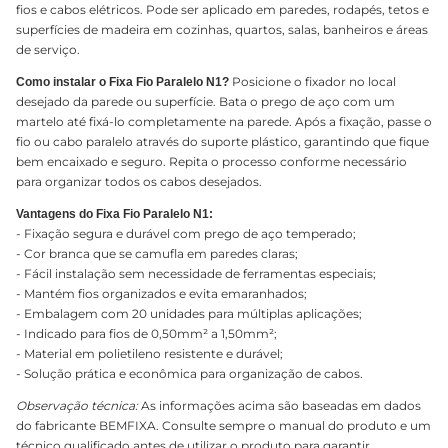
fios e cabos elétricos. Pode ser aplicado em paredes, rodapés, tetos e
superfícies de madeira em cozinhas, quartos, salas, banheiros e áreas
de serviço.
Posicione o fixador no local
Como instalar o Fixa Fio Paralelo N1?
desejado da parede ou superfície. Bata o prego de aço com um
martelo até fixá-lo completamente na parede. Após a fixação, passe o
fio ou cabo paralelo através do suporte plástico, garantindo que fique
bem encaixado e seguro. Repita o processo conforme necessário
para organizar todos os cabos desejados.
Vantagens do Fixa Fio Paralelo N1:
- Fixação segura e durável com prego de aço temperado;
- Cor branca que se camufla em paredes claras;
- Fácil instalação sem necessidade de ferramentas especiais;
- Mantém fios organizados e evita emaranhados;
- Embalagem com 20 unidades para múltiplas aplicações;
- Indicado para fios de 0,50mm² a 1,50mm²;
- Material em polietileno resistente e durável;
- Solução prática e econômica para organização de cabos.
Observação técnica:
As informações acima são baseadas em dados
do fabricante BEMFIXA. Consulte sempre o manual do produto e um
técnico qualificado antes de utilizar o produto para garantir