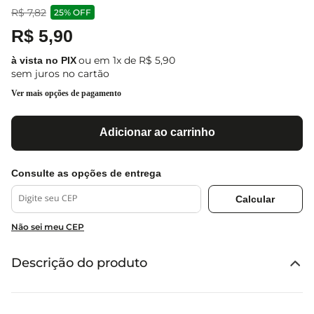
R$
7
,
82
25%
OFF
R$
5
,
90
ou em
1
x de
R$
5
,
90
sem juros no cartão
Ver mais opções de pagamento
Adicionar ao carrinho
Não sei meu CEP
Descrição do produto