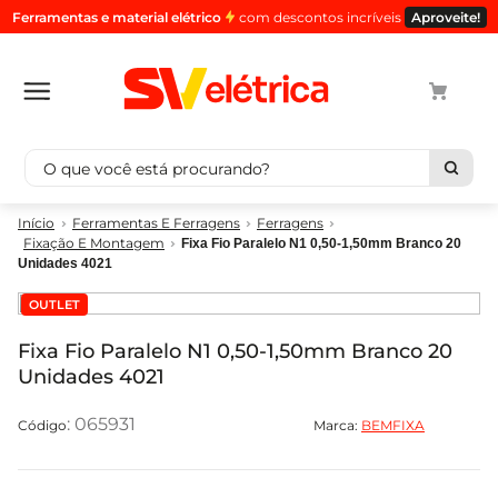
Ferramentas e material elétrico
com descontos incríveis
Aproveite!
O que você está procurando?
Termos mais buscados
Ferramentas E Ferragens
Ferragens
Fixação E Montagem
Fixa Fio Paralelo N1 0,50-1,50mm Branco 20
cabo
1
º
Unidades 4021
luminaria
2
º
OUTLET
tomada
3
º
Fixa Fio Paralelo N1 0,50-1,50mm Branco 20
4
4
º
Unidades 4021
cabo pp
5
º
:
065931
Marca:
BEMFIXA