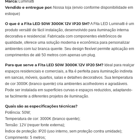
Marca:
Luminatti
Vendido e entregue por:
Nossa loja (envio conforme disponibilidade em
estoque)
O que é a Fita LED 50W 3000K 12V IP20 5M?
A Fita LED Luminatti é um
produto versátil de fácil instalação, desenvolvido para iluminação interna
decorativa e residencial. Fabricada com componentes eletrônicos de
qualidade, oferece uma solução moderna e econômica para personalizar
ambientes com luz branca quente. Seu design flexível permite aplicação em
comprimentos de até 50 metros com apenas um plug.
Para que serve a Fita LED 50W 3000K 12V IP20 5M?
Ideal para realçar
espaços residenciais e comerciais, a fita é perfeita para iluminação indireta
em sancas, móveis, quartos, salas e detalhes decorativos. Sua temperatura
de cor 3000K (branco quente) cria ambientes acolhedores e agradáveis.
Pode ser instalada em superfícies curvas e espaços reduzidos, adaptando-
se facilmente a diferentes projetos de iluminação.
Quais são as especificações técnicas?
Potência: 50W;
Temperatura de cor: 3000K (branco quente);
Tensão: 12V (requer fonte externa);
Índice de proteção: IP20 (uso interno, sem proteção contra umidade);
Comprimento: 5 metros;