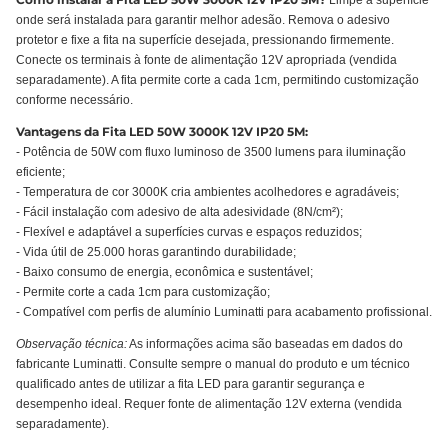
Limpe a superfície
onde será instalada para garantir melhor adesão. Remova o adesivo
protetor e fixe a fita na superfície desejada, pressionando firmemente.
Conecte os terminais à fonte de alimentação 12V apropriada (vendida
separadamente). A fita permite corte a cada 1cm, permitindo customização
conforme necessário.
Vantagens da Fita LED 50W 3000K 12V IP20 5M:
- Potência de 50W com fluxo luminoso de 3500 lumens para iluminação
eficiente;
- Temperatura de cor 3000K cria ambientes acolhedores e agradáveis;
- Fácil instalação com adesivo de alta adesividade (8N/cm²);
- Flexível e adaptável a superfícies curvas e espaços reduzidos;
- Vida útil de 25.000 horas garantindo durabilidade;
- Baixo consumo de energia, econômica e sustentável;
- Permite corte a cada 1cm para customização;
- Compatível com perfis de alumínio Luminatti para acabamento profissional.
Observação técnica:
As informações acima são baseadas em dados do
fabricante Luminatti. Consulte sempre o manual do produto e um técnico
qualificado antes de utilizar a fita LED para garantir segurança e
desempenho ideal. Requer fonte de alimentação 12V externa (vendida
separadamente).