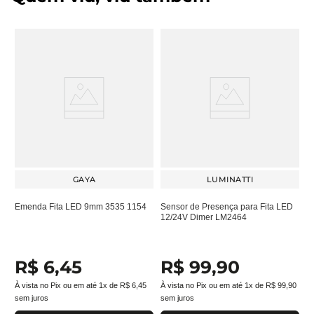
GAYA
LUMINATTI
Emenda Fita LED 9mm 3535 1154
Sensor de Presença para Fita LED
12/24V Dimer LM2464
R$
6
,
45
R$
99
,
90
À vista no Pix ou em até
1
x de
R$
6
,
45
À vista no Pix ou em até
1
x de
R$
99
,
90
sem juros
sem juros