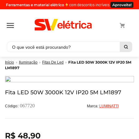
Ferramentas e material elétrico
Aproveite!
com descontos incríveis
O que você está procurando?
Termos mais buscados
Fita LED 50W 3000K 12V IP20 5M
Iluminação
Fitas De Led
LM1897
1
º
cabo
2
º
luminaria
3
º
tomada
Fita LED 50W 3000K 12V IP20 5M LM1897
4
º
4
:
067720
Marca:
LUMINATTI
5
º
eletroduto
R$
48
,
90