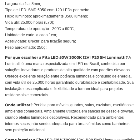
Largura da fita: 8mm;
Tipo de LED: SMD 5050 com 120 LEDs por metro;
Fluxo luminoso: aproximadamente 3500 lumens;
Vida útil: 25.000 horas (L70);
Temperatura de operação: -20°C a 60°C;
Unidade de corte: a cada 1cm;
Adesividade: 8N/cm² para fixação segura;
Peso aproximado: 250g;
Por que escolher a Fita LED 50W 3000K 12V IP20 5M Luminatti?
A
Luminatti é uma marca especializada em LED no Brasil, conhecida por
soluções inovadoras e produtos de alta qualidade com padrões elevados.
Oferece excelente relação entre potência luminosa e consumo de energia,
com vida útil de 25.000 horas garantindo durabilidade e confiabilidade. Sua
instalação descomplicada e flexibilidade a tornam ideal para projetos
residenciais e comerciais.
Onde utilizar?
Perfeita para móveis, quartos, salas, cozinhas, escritórios e
ambientes comerciais. Amplamente utilizada em sancas de gesso e drywall,
criando efeitos luminosos decorativos. Recomendada para ambientes
internos secos, não sendo adequada para áreas úmidas como banheiros
sem proteção adicional.
Como instalar a Fita LED 50W 3000K 12V IP20 5M?