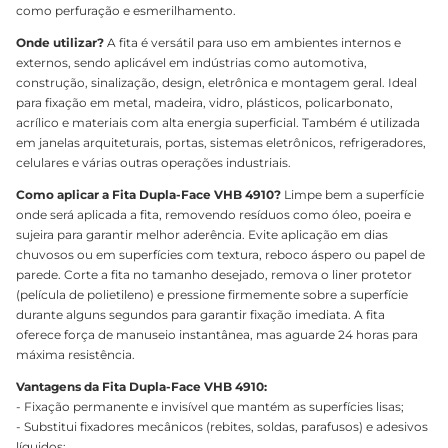
como perfuração e esmerilhamento.
Onde utilizar?
A fita é versátil para uso em ambientes internos e
externos, sendo aplicável em indústrias como automotiva,
construção, sinalização, design, eletrônica e montagem geral. Ideal
para fixação em metal, madeira, vidro, plásticos, policarbonato,
acrílico e materiais com alta energia superficial. Também é utilizada
em janelas arquiteturais, portas, sistemas eletrônicos, refrigeradores,
celulares e várias outras operações industriais.
Como aplicar a Fita Dupla-Face VHB 4910?
Limpe bem a superfície
onde será aplicada a fita, removendo resíduos como óleo, poeira e
sujeira para garantir melhor aderência. Evite aplicação em dias
chuvosos ou em superfícies com textura, reboco áspero ou papel de
parede. Corte a fita no tamanho desejado, remova o liner protetor
(película de polietileno) e pressione firmemente sobre a superfície
durante alguns segundos para garantir fixação imediata. A fita
oferece força de manuseio instantânea, mas aguarde 24 horas para
máxima resistência.
Vantagens da Fita Dupla-Face VHB 4910:
- Fixação permanente e invisível que mantém as superfícies lisas;
- Substitui fixadores mecânicos (rebites, soldas, parafusos) e adesivos
líquidos;