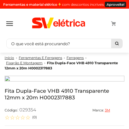
Ferramentas e material elétrico
com descontos incríveis
Aproveite!
O que você está procurando?
Termos mais buscados
Ferramentas E Ferragens
Ferragens
Fixação E Montagem
Fita Dupla-Face VHB 4910 Transparente
1
º
cabo
12mm x 20m H0002317883
2
º
luminaria
3
º
tomada
Fita Dupla-Face VHB 4910 Transparente
4
º
4
12mm x 20m H0002317883
5
º
eletroduto
:
029354
Marca:
3M
☆
☆
☆
☆
☆
(
0
)