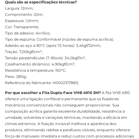
Quais são as especificações técnicas?
Largura: 12mm;
Comprimento: 20m;
Espessura: 1,0mm;
Cor: Transparente;
Tipo de adesivo: Acrílico;
Tipo de espuma: Conformável (núcleo de espuma acrílica);
Adesão ao aço a 90°C (após 72 horas): 3,4kgf/12mm;
Tração: 7,00kgf/cm²;
Tensão perpendicular (T-Block): 34,0kgf/in²;
Cisalhamento dinâmico: 4,90kgf/cm²;
Resistência à temperatura: 150°C;
Peso: 280g;
Referência do fabricante: H0002317883;
Por que escolher a Fita Dupla-Face VHB 4910 3M?
A fita VHB 4910
oferece uma ligação confiável e permanente que os fixadores
mecânicos convencionais não conseguem proporcionar. Sua
composição acrílica garante excelente durabilidade, resistência à
umidade, solventes e variações térmicas, mantendo a eficácia em
climas extremos. A fixação invisível melhora a aparência dos
produtos, eliminando rebites e parafusos visíveis, enquanto oferece
força de manuseio imediata e reduz custos com processos adicionais