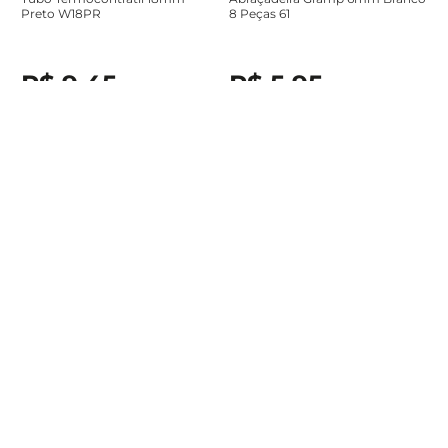
Preto W18PR
8 Peças 61
R$
9
,
45
R$
5
,
95
À vista no Pix ou em até
1
x de
À vista no Pix ou em até
1
x de
R$
9
,
45
sem juros
R$
5
,
95
sem juros
Adicionar ao carrinho
Adicionar ao carrinho
Assine a newsletter e
receba nossas novidades