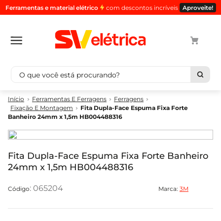
Ferramentas e material elétrico
com descontos incríveis
Aproveite!
O que você está procurando?
Termos mais buscados
Ferramentas E Ferragens
Ferragens
Fixação E Montagem
Fita Dupla-Face Espuma Fixa Forte
1
º
cabo
Banheiro 24mm x 1,5m HB004488316
2
º
luminaria
3
º
tomada
Fita Dupla-Face Espuma Fixa Forte Banheiro
4
º
4
24mm x 1,5m HB004488316
5
º
eletroduto
:
065204
Marca:
3M