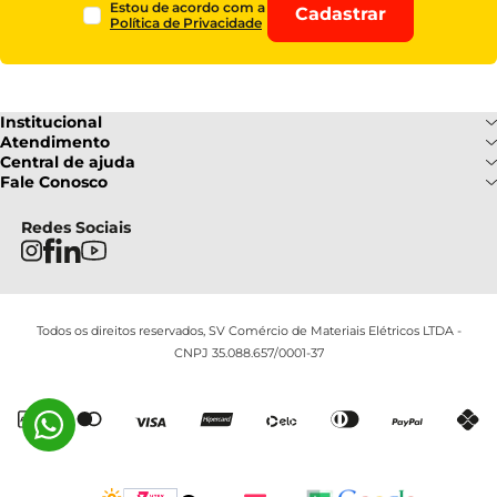
Estou de acordo com a
Cadastrar
Política de Privacidade
Institucional
Sobre Nós
Atendimento
Formas de pagamento
Central de ajuda
Fale Conosco
Nossas Lojas
Fale Conosco
Ofertas
Central de atendimento
Frete e Entrega
Privacidade e Segurança
(085) 3214-7900
Redes Sociais
Regulamentos
Segunda a Sexta: 08h as 18h |
Troca e Devoluções
Termos e Condições
Sábado : 08h ás 12h
FAQ
Todos os direitos reservados, SV Comércio de Materiais Elétricos LTDA -
CNPJ 35.088.657/0001-37