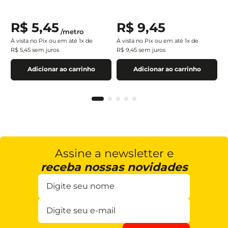
R$
5
,
45
R$
9
,
45
/
metro
À vista no Pix ou em até
1
x de
À vista no Pix ou em até
1
x de
R$
5
,
45
sem juros
R$
9
,
45
sem juros
Adicionar ao carrinho
Adicionar ao carrinho
Assine a newsletter e
receba nossas novidades