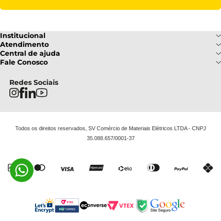
Institucional
Sobre Nós
Atendimento
Formas de pagamento
Central de ajuda
Fale Conosco
Nossas Lojas
Fale Conosco
Ofertas
Central de atendimento
Frete e Entrega
Privacidade e Segurança
(085) 3214-7900
Redes Sociais
Regulamentos
Segunda a Sexta: 08h as 18h | Sábado
Troca e Devoluções
Termos e Condições
: 08h ás 12h
FAQ
Todos os direitos reservados, SV Comércio de Materiais Elétricos LTDA - CNPJ
35.088.657/0001-37