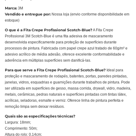
Marca:
3M
Vendido e entregue por:
Nossa loja (envio conforme disponibilidade em
estoque)
O que é a Fita Crepe Profissional Scotch-Blue?
A Fita Crepe
Profissional 3M Scotch-Blue é uma fita adesiva de mascaramento
desenvolvida especificamente para proteção de superfícies durante
processos de pintura. Fabricada com papel crepe azul tratado de 60g/m² e
adesivo acrílico de média adesão, oferece excelente conformabilidade e
aderência em múltiplas superfícies sem danificá-las.
Para que serve a Fita Crepe Profissional Scotch-Blue?
Ideal para
proteção e mascaramento de rodapés, batentes, portas, paredes pintadas,
janelas, vidros, esquadrias e guarnições durante trabalhos de pintura. Pode
ser utilizada em superfícies de gesso, massa corrida, drywall, vidro, madeira,
metais, cerâmicas, pedras naturais e superfícies pintadas com tintas látex,
acrílicas, seladoras, esmalte e verniz. Oferece linha de pintura perfeita e
remoção limpa sem deixar resíduos.
Quais são as especificações técnicas?
Largura: 18mm;
Comprimento: 50m;
Altura do rolo: 0,14cm;