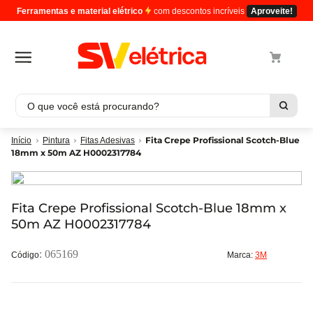
Ferramentas e material elétrico
com descontos incríveis
Aproveite!
O que você está procurando?
Termos mais buscados
Fita Crepe Profissional Scotch-Blue
Pintura
Fitas Adesivas
18mm x 50m AZ H0002317784
1
º
cabo
2
º
luminaria
3
º
tomada
Fita Crepe Profissional Scotch-Blue 18mm x
50m AZ H0002317784
4
º
4
5
º
eletroduto
:
065169
Marca:
3M