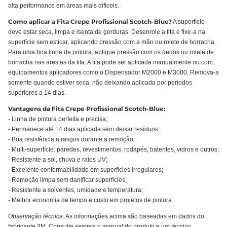
alta performance em áreas mais difíceis.
Como aplicar a Fita Crepe Profissional Scotch-Blue?
A superfície
deve estar seca, limpa e isenta de gorduras. Desenrole a fita e fixe-a na
superfície sem esticar, aplicando pressão com a mão ou rolete de borracha.
Para uma boa linha de pintura, aplique pressão com os dedos ou rolete de
borracha nas arestas da fita. A fita pode ser aplicada manualmente ou com
equipamentos aplicadores como o Dispensador M2000 e M3000. Remova-a
somente quando estiver seca, não deixando aplicada por períodos
superiores a 14 dias.
Vantagens da Fita Crepe Profissional Scotch-Blue:
- Linha de pintura perfeita e precisa;
- Permanece até 14 dias aplicada sem deixar resíduos;
- Boa resistência a rasgos durante a remoção;
- Multi-superfície: paredes, revestimentos, rodapés, batentes, vidros e outros;
- Resistente a sol, chuva e raios UV;
- Excelente conformabilidade em superfícies irregulares;
- Remoção limpa sem danificar superfícies;
- Resistente a solventes, umidade e temperatura;
- Melhor economia de tempo e custo em projetos de pintura.
Observação técnica:
As informações acima são baseadas em dados do
fabricante 3M. Consulte sempre o manual do produto e um técnico