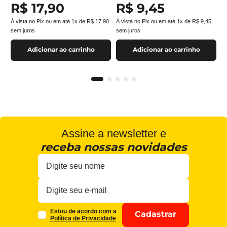
R$
17
,
90
R$
9
,
45
À vista no Pix ou em até
1
x de
R$
17
,
90
À vista no Pix ou em até
1
x de
R$
9
,
45
sem juros
sem juros
Adicionar ao carrinho
Adicionar ao carrinho
Assine a newsletter e
receba nossas novidades
Estou de acordo com a
Cadastrar
Política de Privacidade