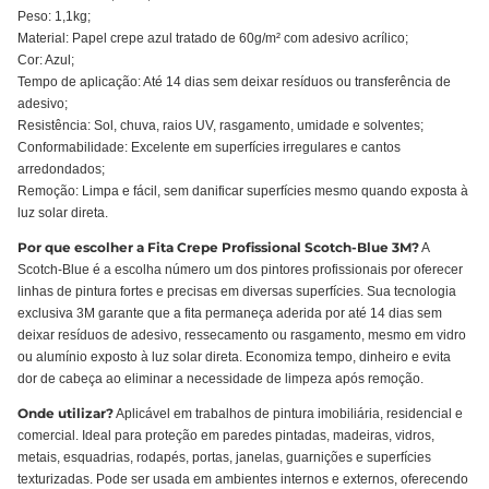
Peso: 1,1kg;
Material: Papel crepe azul tratado de 60g/m² com adesivo acrílico;
Cor: Azul;
Tempo de aplicação: Até 14 dias sem deixar resíduos ou transferência de
adesivo;
Resistência: Sol, chuva, raios UV, rasgamento, umidade e solventes;
Conformabilidade: Excelente em superfícies irregulares e cantos
arredondados;
Remoção: Limpa e fácil, sem danificar superfícies mesmo quando exposta à
luz solar direta.
Por que escolher a Fita Crepe Profissional Scotch-Blue 3M?
A
Scotch-Blue é a escolha número um dos pintores profissionais por oferecer
linhas de pintura fortes e precisas em diversas superfícies. Sua tecnologia
exclusiva 3M garante que a fita permaneça aderida por até 14 dias sem
deixar resíduos de adesivo, ressecamento ou rasgamento, mesmo em vidro
ou alumínio exposto à luz solar direta. Economiza tempo, dinheiro e evita
dor de cabeça ao eliminar a necessidade de limpeza após remoção.
Onde utilizar?
Aplicável em trabalhos de pintura imobiliária, residencial e
comercial. Ideal para proteção em paredes pintadas, madeiras, vidros,
metais, esquadrias, rodapés, portas, janelas, guarnições e superfícies
texturizadas. Pode ser usada em ambientes internos e externos, oferecendo