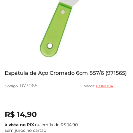
Espátula de Aço Cromado 6cm 857/6 (971565)
:
073065
Marca:
CONDOR
R$
14
,
90
ou em
1
x de
R$
14
,
90
sem juros no cartão