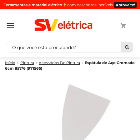
Ferramentas e material elétrico
com descontos incríveis
Aproveite!
O que você está procurando?
Termos mais buscados
Pintura
Acessórios De Pintura
Espátula de Aço Cromado
6cm 857/6 (971565)
1
º
cabo
2
º
luminaria
3
º
tomada
4
º
cabo pp
5
º
4