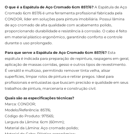
O que é a Espátula de Aço Cromado 6cm 857/6?
A Espátula de Aço
Cromado 6cm 857/6 é uma ferramenta profissional fabricada pela
CONDOR, líder em soluções para pintura imobiliária. Possui lâmina
de aço cromado de alta qualidade com acabamento polido,
proporcionando durabilidade e resistência à corrosão. O cabo é feito
em material plástico ergonômico, garantindo conforto e controle
durante o uso prolongado.
Para que serve a Espátula de Aço Cromado 6cm 857/6?
Esta
espátula é indicada para preparação de repintura, raspagens em geral,
aplicação de massas corridas, gesso e outros tipos de revestimento.
É versátil e multiúso, permitindo remover tinta velha, alisar
superfícies, limpar rolos de pintura e retirar pregos. Ideal para
profissionais e entusiastas que buscam precisão e qualidade em seus
trabalhos de pintura, marcenaria e construção civil.
Quais são as especificações técnicas?
Marca: CONDOR;
Modelo/Referência: 857/6;
Código do Produto: 971565;
Largura da Lâmina: 6cm (60mm);
Material da Lâmina: Aço cromado polido;
Material do Cabo: Plástico ergonômico;