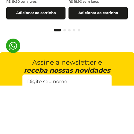
R$
19
,
90
sem juros
R$
18
,
90
sem juros
Adicionar ao carrinho
Adicionar ao carrinho
Assine a newsletter e
receba nossas novidades
Estou de acordo com a
Cadastrar
Política de Privacidade