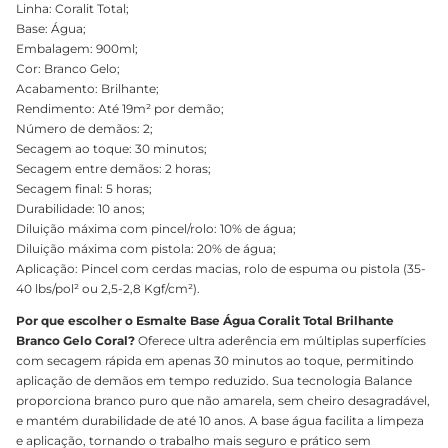
Linha: Coralit Total;
Base: Água;
Embalagem: 900ml;
Cor: Branco Gelo;
Acabamento: Brilhante;
Rendimento: Até 19m² por demão;
Número de demãos: 2;
Secagem ao toque: 30 minutos;
Secagem entre demãos: 2 horas;
Secagem final: 5 horas;
Durabilidade: 10 anos;
Diluição máxima com pincel/rolo: 10% de água;
Diluição máxima com pistola: 20% de água;
Aplicação: Pincel com cerdas macias, rolo de espuma ou pistola (35-
40 lbs/pol² ou 2,5-2,8 Kgf/cm²).
Por que escolher o Esmalte Base Água Coralit Total Brilhante
Branco Gelo Coral?
Oferece ultra aderência em múltiplas superfícies
com secagem rápida em apenas 30 minutos ao toque, permitindo
aplicação de demãos em tempo reduzido. Sua tecnologia Balance
proporciona branco puro que não amarela, sem cheiro desagradável,
e mantém durabilidade de até 10 anos. A base água facilita a limpeza
e aplicação, tornando o trabalho mais seguro e prático sem