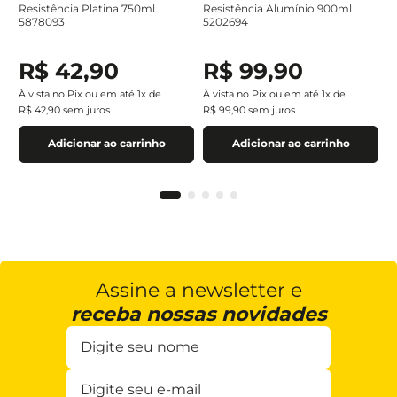
Resistência Platina 750ml
Resistência Alumínio 900ml
5878093
5202694
R$
42
,
90
R$
99
,
90
À vista no Pix ou em até
1
x de
À vista no Pix ou em até
1
x de
R$
42
,
90
sem juros
R$
99
,
90
sem juros
Adicionar ao carrinho
Adicionar ao carrinho
Assine a newsletter e
receba nossas novidades