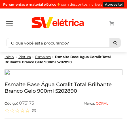
Ferramentas e material elétrico
com descontos incríveis
Aproveite!
O que você está procurando?
Termos mais buscados
Pintura
Esmaltes
Esmalte Base Água Coralit Total
Brilhante Branco Gelo 900ml 5202890
1
º
cabo
2
º
luminaria
3
º
tomada
Esmalte Base Água Coralit Total Brilhante
Branco Gelo 900ml 5202890
4
º
4
5
º
eletroduto
:
073175
Marca:
CORAL
☆
☆
☆
☆
☆
(
0
)