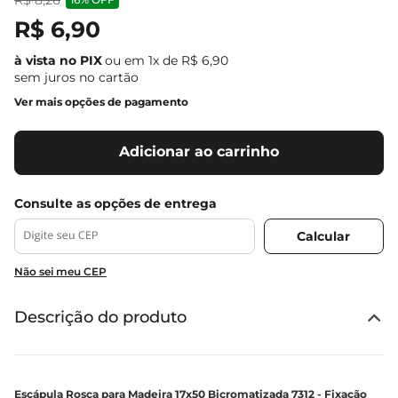
R$
6
,
90
ou em
1
x de
R$
6
,
90
sem juros no cartão
Ver mais opções de pagamento
Adicionar ao carrinho
Não sei meu CEP
Descrição do produto
Escápula Rosca para Madeira 17x50 Bicromatizada 7312 - Fixação