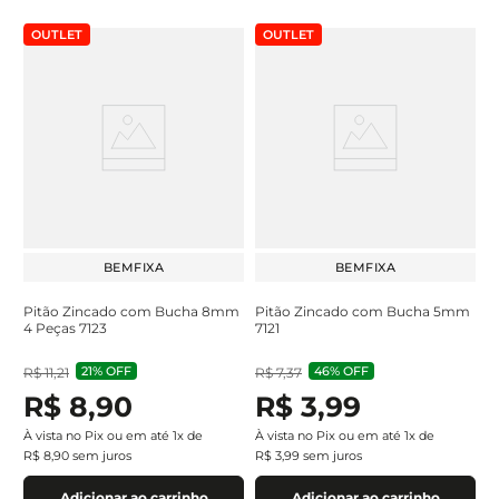
OUTLET
OUTLET
BEMFIXA
BEMFIXA
Pitão Zincado com Bucha 8mm
Pitão Zincado com Bucha 5mm
4 Peças 7123
7121
21%
OFF
46%
OFF
R$
11
,
21
R$
7
,
37
R$
8
,
90
R$
3
,
99
À vista no Pix ou em até
1
x de
À vista no Pix ou em até
1
x de
R$
8
,
90
sem juros
R$
3
,
99
sem juros
Adicionar ao carrinho
Adicionar ao carrinho