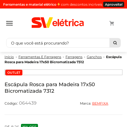
Ferramentas e material elétrico
com descontos incríveis
Aproveite!
O que você está procurando?
Termos mais buscados
Ferramentas E Ferragens
Ferragens
Ganchos
Escápula
Rosca para Madeira 17x50 Bicromatizada 7312
1
º
cabo
OUTLET
2
º
luminaria
3
º
tomada
Escápula Rosca para Madeira 17x50
Bicromatizada 7312
4
º
cabo pp
5
º
4
:
064439
Marca:
BEMFIXA
R$
8
,
26
16%
OFF