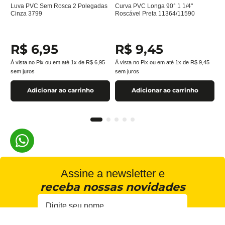
Luva PVC Sem Rosca 2 Polegadas
Curva PVC Longa 90° 1 1/4"
Cinza 3799
Roscável Preta 11364/11590
R$
6
,
95
R$
9
,
45
À vista no Pix ou em até
1
x de
R$
6
,
95
À vista no Pix ou em até
1
x de
R$
9
,
45
sem juros
sem juros
Adicionar ao carrinho
Adicionar ao carrinho
Assine a newsletter e
receba nossas novidades