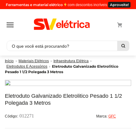
Ferramentas e material elétrico
Aproveite!
com descontos incríveis
O que você está procurando?
Termos mais buscados
Materiais Elétricos
Infraestrutura Elétrica
Eletroduto Galvanizado Eletrolitico
Eletrodutos E Acessórios
1
º
cabo
Pesado 1 1/2 Polegada 3 Metros
2
º
luminaria
3
º
tomada
Eletroduto Galvanizado Eletrolitico Pesado 1 1/2
4
º
cabo pp
Polegada 3 Metros
5
º
4
:
012271
Marca:
GFC