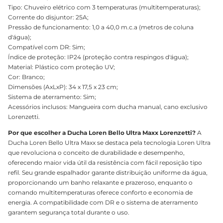
Tipo: Chuveiro elétrico com 3 temperaturas (multitemperaturas);
Corrente do disjuntor: 25A;
Pressão de funcionamento: 1,0 a 40,0 m.c.a (metros de coluna
d'água);
Compatível com DR: Sim;
Índice de proteção: IP24 (proteção contra respingos d'água);
Material: Plástico com proteção UV;
Cor: Branco;
Dimensões (AxLxP): 34 x 17,5 x 23 cm;
Sistema de aterramento: Sim;
Acessórios inclusos: Mangueira com ducha manual, cano exclusivo
Lorenzetti.
Por que escolher a Ducha Loren Bello Ultra Maxx Lorenzetti?
A
Ducha Loren Bello Ultra Maxx se destaca pela tecnologia Loren Ultra
que revoluciona o conceito de durabilidade e desempenho,
oferecendo maior vida útil da resistência com fácil reposição tipo
refil. Seu grande espalhador garante distribuição uniforme da água,
proporcionando um banho relaxante e prazeroso, enquanto o
comando multitemperaturas oferece conforto e economia de
energia. A compatibilidade com DR e o sistema de aterramento
garantem segurança total durante o uso.