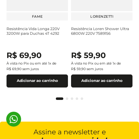
FAME
LORENZETTI
Resistência Vida Longa 220V
Resistência Loren Shower Ultra
3200W para Duchas 4T 4292
6800W 220V 7589156
R$
69
,
90
R$
59
,
90
À vista no Pix ou em até
1
x de
À vista no Pix ou em até
1
x de
R$
69
,
90
sem juros
R$
59
,
90
sem juros
Adicionar ao carrinho
Adicionar ao carrinho
Assine a newsletter e