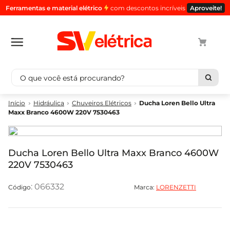
Ferramentas e material elétrico
com descontos incríveis
Aproveite!
O que você está procurando?
Termos mais buscados
Hidráulica
Chuveiros Elétricos
Ducha Loren Bello Ultra
Maxx Branco 4600W 220V 7530463
1
º
cabo
2
º
luminaria
3
º
tomada
Ducha Loren Bello Ultra Maxx Branco 4600W
220V 7530463
4
º
4
5
º
cabo pp
:
066332
Marca:
LORENZETTI