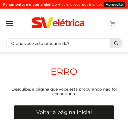
Ferramentas e material elétrico
com descontos incríveis
Aproveite!
O que você está procurando?
Termos mais buscados
1
º
cabo
ERRO
2
º
luminaria
3
º
tomada
Desculpe, a página que você está procurando não foi
4
º
4
encontrada.
5
º
eletroduto
Voltar à página inicial