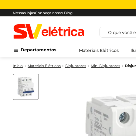
Nossas lojas
Conheça nosso Blog
O que você est
Departamentos
Materiais Elétricos
Il
Materiais Elétricos
Disjuntores
Mini Disjuntores
Disju