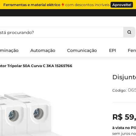
Ferramentas e material elétrico
com descontos incríveis
Aproveite!
á procurando?
uminação
Automação
Comunicação
EPI
Fer
ntor Tripolar 50A Curva C 3KA 15265766
Disjunt
:
06
R$
59
sem juros no