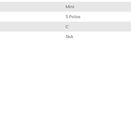
Mini
3 Polos
C
3kA