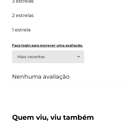
3 estrelas
2 estrelas
1 estrela
Faça login para escrever uma avaliação.
Mais recentes
Nenhuma avaliação
Quem viu, viu também