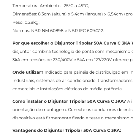
Temperatura Ambiente: -25°C a 45°C;
Dimensões: 8,3cm (altura) x 5,4cm (largura) x 6,54cm (pro
Peso: 0,28kg;
Normas: NBR NM 60898 e NBR IEC 60947-2.
Por que escolher o Disjuntor Tripolar 50A Curva C 3K
disjuntor combina tecnologia de ponta com mecanismo de
3kA em tensões de 230/400V e 5kA em 127/220V oferece pr
Onde utilizar?
Indicado para painéis de distribuição em in
industriais, sistemas de ar condicionado, transformador
comerciais e instalações elétricas de média potência.
Como instalar o Disjuntor Tripolar 50A Curva C 3KA?
A i
orientação de montagem. Conecte os condutores de entrada
dispositivo está firmemente fixado e teste o mecanismo de
Vantagens do Disjuntor Tripolar 50A Curva C 3KA: