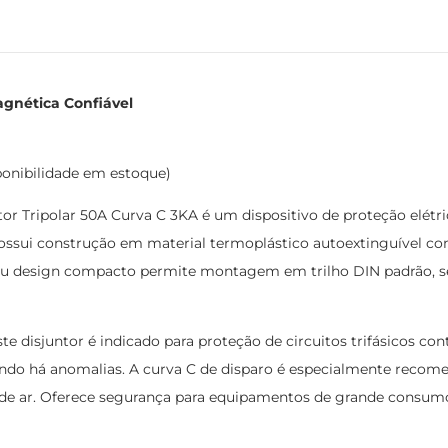
agnética Confiável
ponibilidade em estoque)
or Tripolar 50A Curva C 3KA é um dispositivo de proteção elétr
o. Possui construção em material termoplástico autoextinguíve
Seu design compacto permite montagem em trilho DIN padrão, send
te disjuntor é indicado para proteção de circuitos trifásicos cont
do há anomalias. A curva C de disparo é especialmente recome
s de ar. Oferece segurança para equipamentos de grande consumo