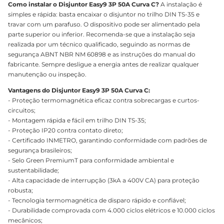
Como instalar o Disjuntor Easy9 3P 50A Curva C?
A instalação é
simples e rápida: basta encaixar o disjuntor no trilho DIN TS-35 e
travar com um parafuso. O dispositivo pode ser alimentado pela
parte superior ou inferior. Recomenda-se que a instalação seja
realizada por um técnico qualificado, seguindo as normas de
segurança ABNT NBR NM 60898 e as instruções do manual do
fabricante. Sempre desligue a energia antes de realizar qualquer
manutenção ou inspeção.
Vantagens do Disjuntor Easy9 3P 50A Curva C:
- Proteção termomagnética eficaz contra sobrecargas e curtos-
circuitos;
- Montagem rápida e fácil em trilho DIN TS-35;
- Proteção IP20 contra contato direto;
- Certificado INMETRO, garantindo conformidade com padrões de
segurança brasileiros;
- Selo Green PremiumT para conformidade ambiental e
sustentabilidade;
- Alta capacidade de interrupção (3kA a 400V CA) para proteção
robusta;
- Tecnologia termomagnética de disparo rápido e confiável;
- Durabilidade comprovada com 4.000 ciclos elétricos e 10.000 ciclos
mecânicos;