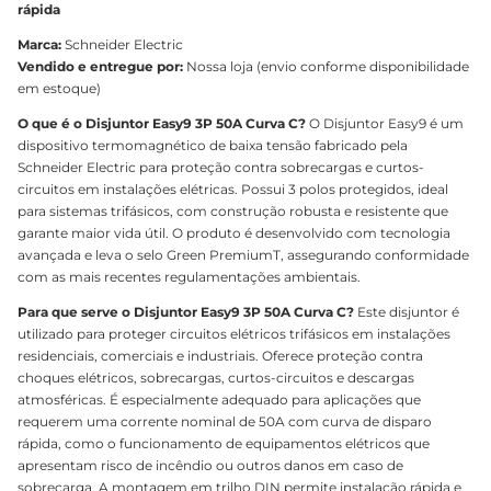
rápida
Marca:
Schneider Electric
Vendido e entregue por:
Nossa loja (envio conforme disponibilidade
em estoque)
O que é o Disjuntor Easy9 3P 50A Curva C?
O Disjuntor Easy9 é um
dispositivo termomagnético de baixa tensão fabricado pela
Schneider Electric para proteção contra sobrecargas e curtos-
circuitos em instalações elétricas. Possui 3 polos protegidos, ideal
para sistemas trifásicos, com construção robusta e resistente que
garante maior vida útil. O produto é desenvolvido com tecnologia
avançada e leva o selo Green PremiumT, assegurando conformidade
com as mais recentes regulamentações ambientais.
Para que serve o Disjuntor Easy9 3P 50A Curva C?
Este disjuntor é
utilizado para proteger circuitos elétricos trifásicos em instalações
residenciais, comerciais e industriais. Oferece proteção contra
choques elétricos, sobrecargas, curtos-circuitos e descargas
atmosféricas. É especialmente adequado para aplicações que
requerem uma corrente nominal de 50A com curva de disparo
rápida, como o funcionamento de equipamentos elétricos que
apresentam risco de incêndio ou outros danos em caso de
sobrecarga. A montagem em trilho DIN permite instalação rápida e