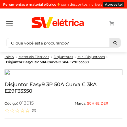
Ferramentas e material elétrico
com descontos incríveis
Aproveite!
O que você está procurando?
Termos mais buscados
Materiais Elétricos
Disjuntores
Mini Disjuntores
Disjuntor Easy9 3P 50A Curva C 3kA EZ9F33350
1
º
cabo
2
º
luminaria
3
º
tomada
Disjuntor Easy9 3P 50A Curva C 3kA
EZ9F33350
4
º
4
5
º
eletroduto
:
013015
Marca:
SCHNEIDER
☆
☆
☆
☆
☆
(
0
)