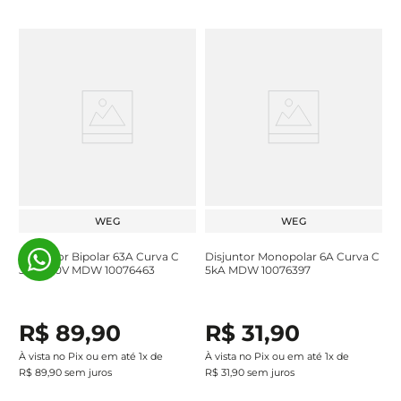
WEG
WEG
Disjuntor Bipolar 63A Curva C
Disjuntor Monopolar 6A Curva C
3kA 220V MDW 10076463
5kA MDW 10076397
R$
89
,
90
R$
31
,
90
À vista no Pix ou em até
1
x de
À vista no Pix ou em até
1
x de
R$
89
,
90
sem juros
R$
31
,
90
sem juros