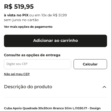
R$
519
,
95
ou em
10
x de
R$
51
,
99
sem juros no cartão
Ver mais opções de pagamento
Adicionar ao carrinho
Não sei meu CEP
Descrição do produto
Cuba Apoio Quadrada 30x30cm Branco Slim L.11030.17 - Design