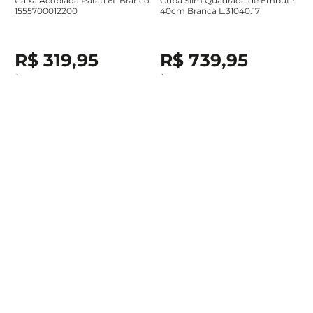
Caixa Acoplada Parati 6L Branco
Cuba Slim Quadrada de Embutir
1555700012200
40cm Branca L.31040.17
R$
319
,
95
R$
739
,
95
À vista no Pix ou em até
6
x de
À vista no Pix ou em até
10
x de
R$
53
,
32
sem juros
R$
73
,
99
sem juros
Adicionar ao carrinho
Adicionar ao carrinho
Assine a newsletter e
receba nossas novidades