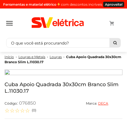
Ferramentas e material elétrico
com descontos incríveis
Aproveite!
O que você está procurando?
Termos mais buscados
Louças e Metais
Louças
Cuba Apoio Quadrada 30x30cm
Branco Slim L.11030.17
1
º
cabo
2
º
luminaria
3
º
tomada
Cuba Apoio Quadrada 30x30cm Branco Slim
L.11030.17
4
º
cabo pp
5
º
4
:
076850
Marca:
DECA
☆
☆
☆
☆
☆
(
0
)