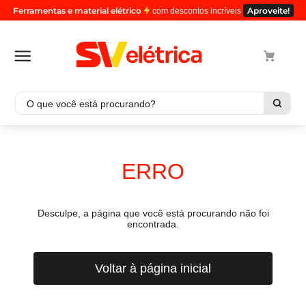
Ferramentas e material elétrico
Aproveite!
com descontos incríveis
O que você está procurando?
Termos mais buscados
1
º
cabo
ERRO
2
º
luminaria
3
º
tomada
Desculpe, a página que você está procurando não foi
4
º
4
encontrada.
5
º
eletroduto
Voltar à página inicial