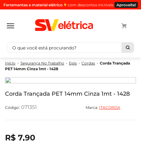
Ferramentas e material elétrico
com descontos incríveis
Aproveite!
O que você está procurando?
Termos mais buscados
Segurança No Trabalho
Epis
Cordas
Corda Trançada
PET 14mm Cinza 1mt - 1428
1
º
cabo
2
º
luminaria
3
º
tomada
Corda Trançada PET 14mm Cinza 1mt - 1428
4
º
cabo pp
:
071351
Marca:
ITACORDA
5
º
4
R$
7
,
90