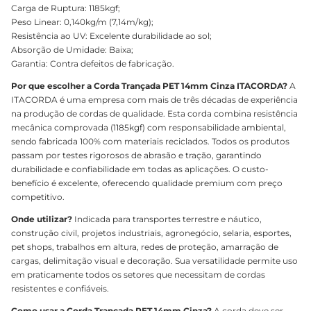
Carga de Ruptura: 1185kgf;
Peso Linear: 0,140kg/m (7,14m/kg);
Resistência ao UV: Excelente durabilidade ao sol;
Absorção de Umidade: Baixa;
Garantia: Contra defeitos de fabricação.
Por que escolher a Corda Trançada PET 14mm Cinza ITACORDA?
A
ITACORDA é uma empresa com mais de três décadas de experiência
na produção de cordas de qualidade. Esta corda combina resistência
mecânica comprovada (1185kgf) com responsabilidade ambiental,
sendo fabricada 100% com materiais reciclados. Todos os produtos
passam por testes rigorosos de abrasão e tração, garantindo
durabilidade e confiabilidade em todas as aplicações. O custo-
benefício é excelente, oferecendo qualidade premium com preço
competitivo.
Onde utilizar?
Indicada para transportes terrestre e náutico,
construção civil, projetos industriais, agronegócio, selaria, esportes,
pet shops, trabalhos em altura, redes de proteção, amarração de
cargas, delimitação visual e decoração. Sua versatilidade permite uso
em praticamente todos os setores que necessitam de cordas
resistentes e confiáveis.
Como usar a Corda Trançada PET 14mm Cinza?
A corda deve ser