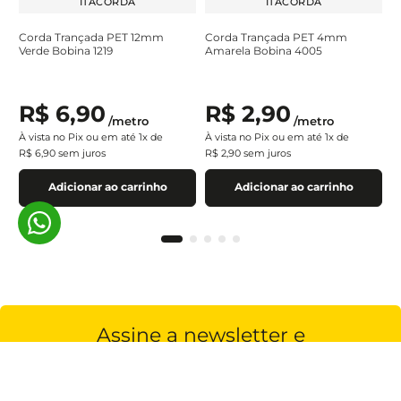
ITACORDA
ITACORDA
Corda Trançada PET 12mm
Corda Trançada PET 4mm
Verde Bobina 1219
Amarela Bobina 4005
R$
6
,
90
R$
2
,
90
/
metro
/
metro
À vista no Pix ou em até
1
x de
À vista no Pix ou em até
1
x de
R$
6
,
90
sem juros
R$
2
,
90
sem juros
Adicionar ao carrinho
Adicionar ao carrinho
Assine a newsletter e
receba nossas novidades