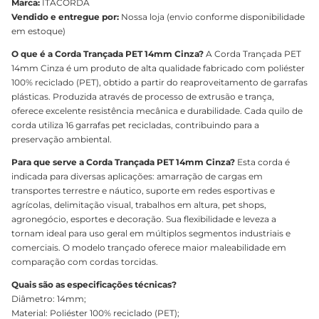
Marca:
ITACORDA
Vendido e entregue por:
Nossa loja (envio conforme disponibilidade
em estoque)
O que é a Corda Trançada PET 14mm Cinza?
A Corda Trançada PET
14mm Cinza é um produto de alta qualidade fabricado com poliéster
100% reciclado (PET), obtido a partir do reaproveitamento de garrafas
plásticas. Produzida através de processo de extrusão e trança,
oferece excelente resistência mecânica e durabilidade. Cada quilo de
corda utiliza 16 garrafas pet recicladas, contribuindo para a
preservação ambiental.
Para que serve a Corda Trançada PET 14mm Cinza?
Esta corda é
indicada para diversas aplicações: amarração de cargas em
transportes terrestre e náutico, suporte em redes esportivas e
agrícolas, delimitação visual, trabalhos em altura, pet shops,
agronegócio, esportes e decoração. Sua flexibilidade e leveza a
tornam ideal para uso geral em múltiplos segmentos industriais e
comerciais. O modelo trançado oferece maior maleabilidade em
comparação com cordas torcidas.
Quais são as especificações técnicas?
Diâmetro: 14mm;
Material: Poliéster 100% reciclado (PET);