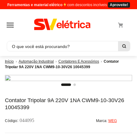
Ferramentas e material elétrico
com descontos incríveis
Aproveite!
O que você está procurando?
Termos mais buscados
Automação Industrial
Contatores E Acessórios
Contator
Tripolar 9A 220V 1NA CWM9-10-30V26 10045399
1
º
cabo
2
º
luminaria
3
º
tomada
4
º
4
Contator Tripolar 9A 220V 1NA CWM9-10-30V26
10045399
5
º
eletroduto
:
044095
Marca:
WEG