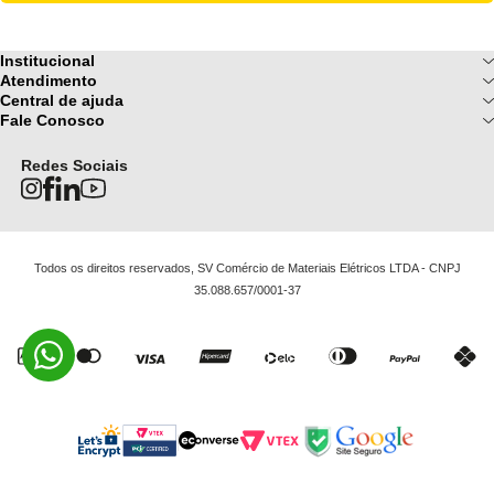
Institucional
Sobre Nós
Atendimento
Formas de pagamento
Central de ajuda
Fale Conosco
Nossas Lojas
Fale Conosco
Ofertas
Central de atendimento
Frete e Entrega
Privacidade e Segurança
(085) 3214-7900
Redes Sociais
Regulamentos
Segunda a Sexta: 08h as 18h | Sábado
Troca e Devoluções
Termos e Condições
: 08h ás 12h
FAQ
Todos os direitos reservados, SV Comércio de Materiais Elétricos LTDA - CNPJ
35.088.657/0001-37