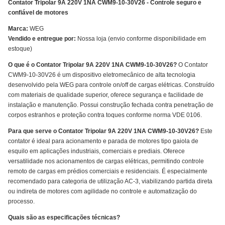
Contator Tripolar 9A 220V 1NA CWM9-10-30V26 - Controle seguro e
confiável de motores
Marca:
WEG
Vendido e entregue por:
Nossa loja (envio conforme disponibilidade em
estoque)
O que é o Contator Tripolar 9A 220V 1NA CWM9-10-30V26?
O Contator
CWM9-10-30V26 é um dispositivo eletromecânico de alta tecnologia
desenvolvido pela WEG para controle on/off de cargas elétricas. Construído
com materiais de qualidade superior, oferece segurança e facilidade de
instalação e manutenção. Possui construção fechada contra penetração de
corpos estranhos e proteção contra toques conforme norma VDE 0106.
Para que serve o Contator Tripolar 9A 220V 1NA CWM9-10-30V26?
Este
contator é ideal para acionamento e parada de motores tipo gaiola de
esquilo em aplicações industriais, comerciais e prediais. Oferece
versatilidade nos acionamentos de cargas elétricas, permitindo controle
remoto de cargas em prédios comerciais e residenciais. É especialmente
recomendado para categoria de utilização AC-3, viabilizando partida direta
ou indireta de motores com agilidade no controle e automatização do
processo.
Quais são as especificações técnicas?