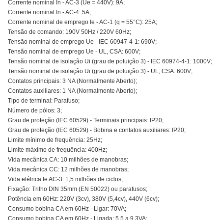
Corrente nominal In - AC-3 (Ue = 440V): 9A;
Corrente nominal In - AC-4: 5A;
Corrente nominal de emprego Ie - AC-1 (q = 55°C): 25A;
Tensão de comando: 190V 50Hz / 220V 60Hz;
Tensão nominal de emprego Ue - IEC 60947-4-1: 690V;
Tensão nominal de emprego Ue - UL, CSA: 600V;
Tensão nominal de isolação Ui (grau de poluição 3) - IEC 60974-4-1: 1000V;
Tensão nominal de isolação Ui (grau de poluição 3) - UL, CSA: 600V;
Contatos principais: 3 NA (Normalmente Aberto);
Contatos auxiliares: 1 NA (Normalmente Aberto);
Tipo de terminal: Parafuso;
Número de pólos: 3;
Grau de proteção (IEC 60529) - Terminais principais: IP20;
Grau de proteção (IEC 60529) - Bobina e contatos auxiliares: IP20;
Limite mínimo de frequência: 25Hz;
Limite máximo de frequência: 400Hz;
Vida mecânica CA: 10 milhões de manobras;
Vida mecânica CC: 12 milhões de manobras;
Vida elétrica Ie AC-3: 1,5 milhões de ciclos;
Fixação: Trilho DIN 35mm (EN 50022) ou parafusos;
Potência em 60Hz: 220V (3cv), 380V (5,4cv), 440V (6cv);
Consumo bobina CA em 60Hz - Ligar: 70VA;
Consumo bobina CA em 60Hz - Ligada: 5,5 a 9,3VA;