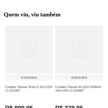
Quem viu, viu também
SCHNEIDER
SCHNEIDER
Contator Tripolar TeSys D 32A 220V
Contator Tripolar 9A 220V 50/60Hz
LC1D32M7
1NA+1NF LC1D09M7
R$
999
,
95
R$
379
,
95