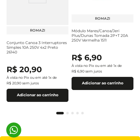
ROMAZI
ROMAZI
Módulo Mares/Canoa/Jeri
Plus/Dunas Tomada 2P+T 20A
250V Vermelha 1511
Conjunto Canoa 3 Interruptores
Simples 10A 250V 4x2 Preto
26140
R$
6
,
90
À vista no Pix ou em até
1
x de
R$
20
,
90
R$
6
,
90
sem juros
À vista no Pix ou em até
1
x de
Adicionar ao carrinho
R$
20
,
90
sem juros
Adicionar ao carrinho