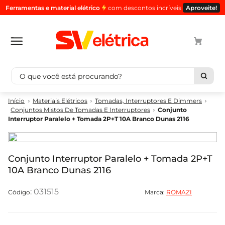
Ferramentas e material elétrico
com descontos incríveis
Aproveite!
O que você está procurando?
Termos mais buscados
Materiais Elétricos
Tomadas, Interruptores E Dimmers
Conjuntos Mistos De Tomadas E Interruptores
Conjunto
1
º
cabo
Interruptor Paralelo + Tomada 2P+T 10A Branco Dunas 2116
2
º
luminaria
3
º
tomada
Conjunto Interruptor Paralelo + Tomada 2P+T
4
º
cabo pp
10A Branco Dunas 2116
5
º
4
:
031515
Marca:
ROMAZI