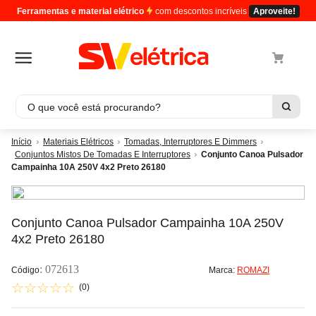
Ferramentas e material elétrico
com descontos incríveis
Aproveite!
O que você está procurando?
Termos mais buscados
Materiais Elétricos
Tomadas, Interruptores E Dimmers
Conjuntos Mistos De Tomadas E Interruptores
Conjunto Canoa Pulsador
1
º
cabo
Campainha 10A 250V 4x2 Preto 26180
2
º
luminaria
3
º
tomada
Conjunto Canoa Pulsador Campainha 10A 250V
4
º
4
4x2 Preto 26180
5
º
cabo pp
:
072613
Marca:
ROMAZI
☆
☆
☆
☆
☆
(
0
)