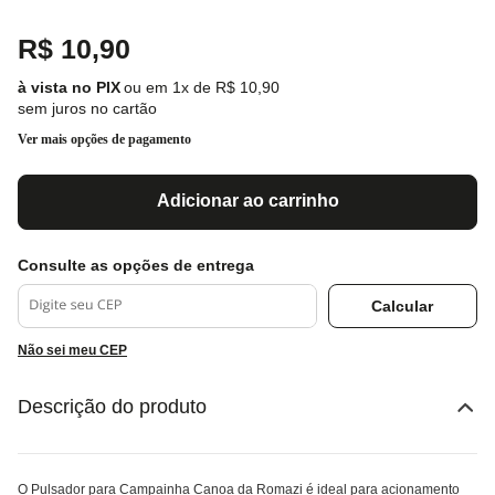
R$
10
,
90
ou em
1
x de
R$
10
,
90
sem juros no cartão
Ver mais opções de pagamento
Adicionar ao carrinho
Não sei meu CEP
Descrição do produto
O Pulsador para Campainha Canoa da Romazi é ideal para acionamento