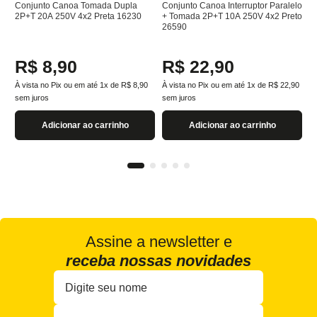
Conjunto Canoa Tomada Dupla
Conjunto Canoa Interruptor Paralelo
2P+T 20A 250V 4x2 Preta 16230
+ Tomada 2P+T 10A 250V 4x2 Preto
26590
R$
8
,
90
R$
22
,
90
À vista no Pix ou em até
1
x de
R$
8
,
90
À vista no Pix ou em até
1
x de
R$
22
,
90
sem juros
sem juros
Adicionar ao carrinho
Adicionar ao carrinho
Assine a newsletter e
receba nossas novidades