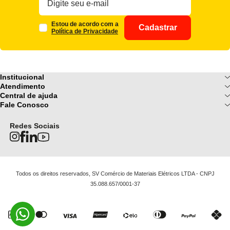
Estou de acordo com a
Cadastrar
Política de Privacidade
Institucional
Sobre Nós
Atendimento
Formas de pagamento
Central de ajuda
Fale Conosco
Nossas Lojas
Fale Conosco
Ofertas
Central de atendimento
Frete e Entrega
Privacidade e Segurança
(085) 3214-7900
Redes Sociais
Regulamentos
Segunda a Sexta: 08h as 18h | Sábado
Troca e Devoluções
Termos e Condições
: 08h ás 12h
FAQ
Todos os direitos reservados, SV Comércio de Materiais Elétricos LTDA - CNPJ
35.088.657/0001-37