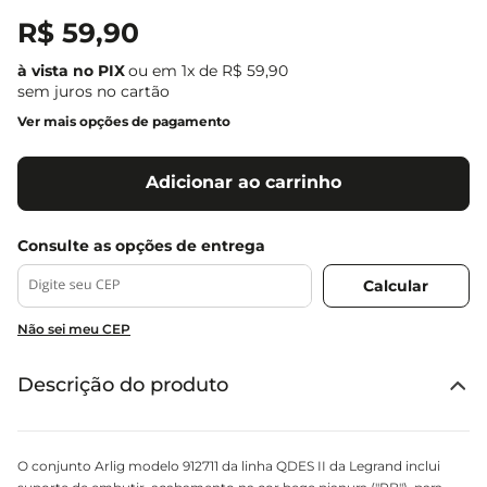
R$
59
,
90
ou em
1
x de
R$
59
,
90
sem juros no cartão
Ver mais opções de pagamento
Adicionar ao carrinho
Não sei meu CEP
Descrição do produto
O conjunto Arlig modelo 912711 da linha QDES II da Legrand inclui