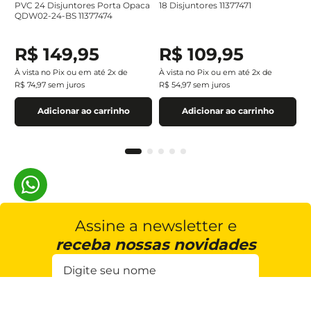
PVC 24 Disjuntores Porta Opaca
18 Disjuntores 11377471
QDW02-24-BS 11377474
R$
149
,
95
R$
109
,
95
À vista no Pix ou em até
2
x de
À vista no Pix ou em até
2
x de
R$
74
,
97
sem juros
R$
54
,
97
sem juros
Adicionar ao carrinho
Adicionar ao carrinho
Assine a newsletter e
receba nossas novidades