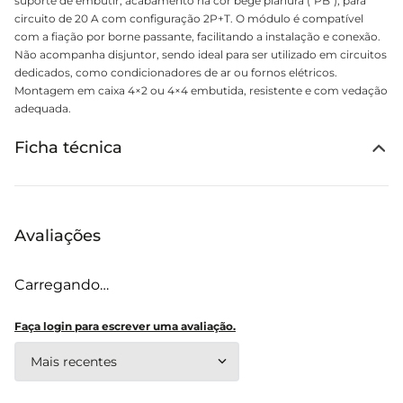
suporte de embutir, acabamento na cor bege pianura ("PB"), para
circuito de 20 A com configuração 2P+T. O módulo é compatível
com a fiação por borne passante, facilitando a instalação e conexão.
Não acompanha disjuntor, sendo ideal para ser utilizado em circuitos
dedicados, como condicionadores de ar ou fornos elétricos.
Montagem em caixa 4×2 ou 4×4 embutida, resistente e com vedação
adequada.
Ficha técnica
Avaliações
Carregando…
Faça login para escrever uma avaliação.
Mais recentes