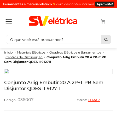
Ferramentas e material elétrico
com descontos incríveis
Aproveite!
O que você está procurando?
Termos mais buscados
Materiais Elétricos
Quadros Elétricos e Barramentos
Centros de Distribuição
Conjunto Arlig Embutir 20 A 2P+T PB
1
º
cabo
Sem Disjuntor QDES II 912711
2
º
luminaria
3
º
tomada
Conjunto Arlig Embutir 20 A 2P+T PB Sem
4
º
cabo pp
Disjuntor QDES II 912711
5
º
4
:
036007
Marca:
CEMAR