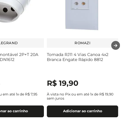
LEGRAND
ROMAZI
ontável 2P+T 20A
Tomada RJ11 4 Vias Canoa 4x2
 DN1612
Branca Engate Rápido 8812
5
R$
19
,
90
ou em até
1
x de
R$
7
,
95
À vista no Pix ou em até
1
x de
R$
19
,
90
sem juros
nar ao carrinho
Adicionar ao carrinho