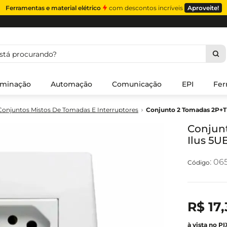
Ferramentas e material elétrico
com descontos incríveis
Aproveite!
á procurando?
uminação
Automação
Comunicação
EPI
Fer
Conjuntos Mistos De Tomadas E Interruptores
Conjunto 2 Tomadas 2P+T 
Conjunt
Ilus 5U
:
065
R$
17
,