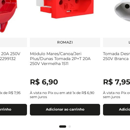
ROMAZI
 20A 250V
Módulo Mares/Canoa/Jeri
Tomada Desm
2299132
Plus/Dunas Tomada 2P+T 20A
250V Branca
250V Vermelha 1511
R$
6
,
90
R$
7
,
9
1
x de
R$
7
,
95
À vista no Pix ou em até
1
x de
R$
6
,
90
À vista no Pix 
sem juros
sem juros
arrinho
Adicionar ao carrinho
Adicio