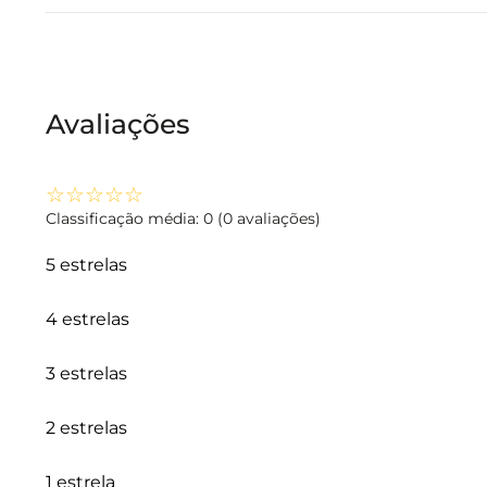
Avaliações
☆
☆
☆
☆
☆
Classificação média: 0
(0 avaliações)
5 estrelas
4 estrelas
3 estrelas
2 estrelas
1 estrela