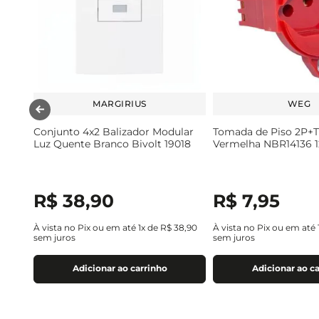
MARGIRIUS
WEG
Conjunto 4x2 Balizador Modular
Tomada de Piso 2P+T
Luz Quente Branco Bivolt 19018
Vermelha NBR14136 1
R$
38
,
90
R$
7
,
95
À vista no Pix ou em até
1
x de
R$
38
,
90
À vista no Pix ou em até
sem juros
sem juros
Adicionar ao carrinho
Adicionar ao c