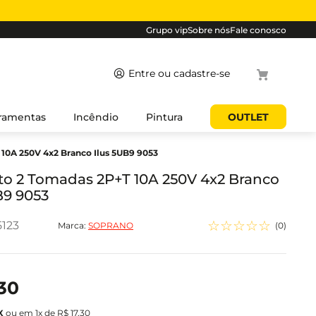
Grupo vip
Sobre nós
Fale conosco
Termos mais
ramentas
Incêndio
Pintura
OUTLET
buscados
10A 250V 4x2 Branco Ilus 5UB9 9053
1
º
cabo
2
º
luminaria
o 2 Tomadas 2P+T 10A 250V 4x2 Branco
B9 9053
3
º
tomada
4
º
4
☆
☆
☆
☆
☆
123
Marca:
SOPRANO
(
0
)
5
º
eletroduto
30
ou em
1
x de
R$
17
,
30