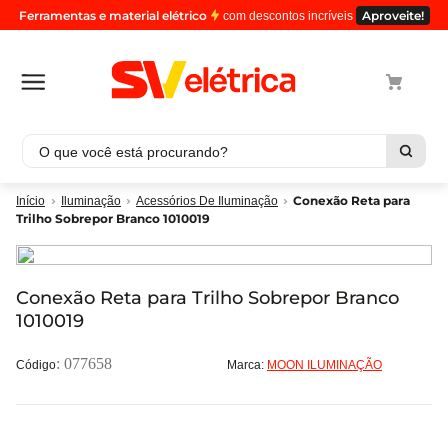
Ferramentas e material elétrico
Aproveite!
com descontos incríveis
O que você está procurando?
Termos mais buscados
Conexão Reta para
Iluminação
Acessórios De Iluminação
Trilho Sobrepor Branco 1010019
1
º
cabo
2
º
luminaria
3
º
tomada
Conexão Reta para Trilho Sobrepor Branco
1010019
4
º
4
5
º
eletroduto
:
077658
Marca:
MOON ILUMINAÇÃO