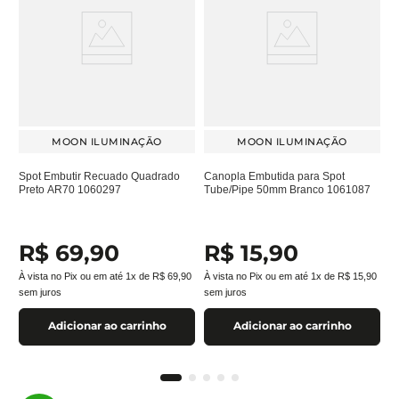
MOON ILUMINAÇÃO
MOON ILUMINAÇÃO
Spot Embutir Recuado Quadrado
Canopla Embutida para Spot
Preto AR70 1060297
Tube/Pipe 50mm Branco 1061087
R$
69
,
90
R$
15
,
90
À vista no Pix ou em até
1
x de
R$
69
,
90
À vista no Pix ou em até
1
x de
R$
15
,
90
sem juros
sem juros
Adicionar ao carrinho
Adicionar ao carrinho