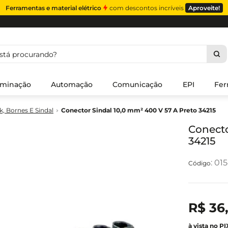
Ferramentas e material elétrico
com descontos incríveis
Aproveite!
á procurando?
uminação
Automação
Comunicação
EPI
Fer
, Bornes E Sindal
Conector Sindal 10,0 mm² 400 V 57 A Preto 34215
Conecto
34215
:
015
R$
36