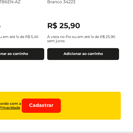
TB6EN-AZ
Branco 34223
5
R$
25
,
90
ou em até
1
x de
R$
5
,
45
À vista no Pix ou em até
1
x de
R$
25
,
90
sem juros
nar ao carrinho
Adicionar ao carrinho
cordo com a
Cadastrar
 Privacidade