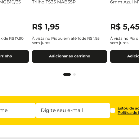
 MGB10/35
Trilho TS35 MAB35P
6mm Azul M
R$
1
,
95
R$
5
,
4
1
x de
R$
17
,
90
À vista no Pix ou em até
1
x de
R$
1
,
95
À vista no Pix 
sem juros
sem juros
arrinho
Adicionar ao carrinho
Adicio
Estou de a
Política de