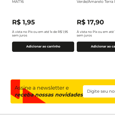
MAT16
Verde/Amarelo Terra
R$
1
,
95
R$
17
,
90
À vista no Pix ou em até
1
x de
R$
1
,
95
À vista no Pix ou em até
sem juros
sem juros
Adicionar ao carrinho
Adicionar ao c
Assine a newsletter e
receba nossas novidades