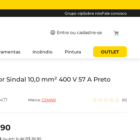
Grupo vip
Sobre nós
Fale conosco
Termos mais
ramentas
Incêndio
Pintura
OUTLET
buscados
1
º
cabo
2
º
luminaria
r Sindal 10,0 mm² 400 V 57 A Preto
3
º
tomada
4
º
4
☆
☆
☆
☆
☆
471
Marca:
CEMAR
(
0
)
5
º
eletroduto
,
90
ou em
1
x de
R$
36
,
90