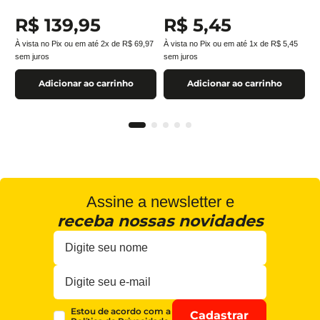
R$
139
,
95
R$
5
,
45
À vista no Pix ou em até
2
x de
R$
69
,
97
À vista no Pix ou em até
1
x de
R$
5
,
45
sem juros
sem juros
Adicionar ao carrinho
Adicionar ao carrinho
Assine a newsletter e
receba nossas novidades
Estou de acordo com a
Cadastrar