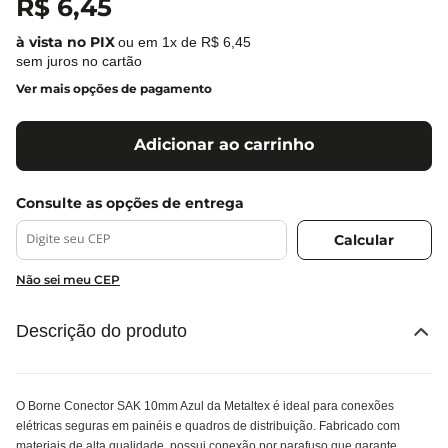
R$
6
,
45
ou em
1
x de
R$
6
,
45
sem juros no cartão
Ver mais opções de pagamento
Adicionar ao carrinho
Não sei meu CEP
Descrição do produto
O Borne Conector SAK 10mm Azul da Metaltex é ideal para conexões
elétricas seguras em painéis e quadros de distribuição. Fabricado com
materiais de alta qualidade, possui conexão por parafuso que garante