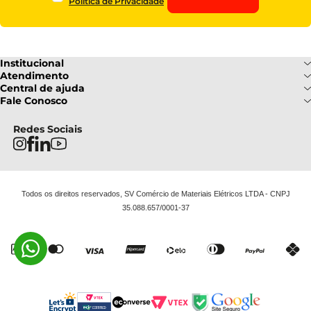
Política de Privacidade
Institucional
Sobre Nós
Atendimento
Formas de pagamento
Central de ajuda
Fale Conosco
Nossas Lojas
Fale Conosco
Ofertas
Central de atendimento
Frete e Entrega
Privacidade e Segurança
(085) 3214-7900
Redes Sociais
Regulamentos
Segunda a Sexta: 08h as 18h | Sábado
Troca e Devoluções
Termos e Condições
: 08h ás 12h
FAQ
Todos os direitos reservados, SV Comércio de Materiais Elétricos LTDA - CNPJ
35.088.657/0001-37