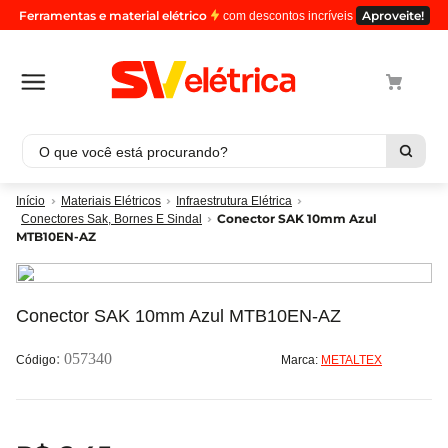
Ferramentas e material elétrico
Aproveite!
com descontos incríveis
O que você está procurando?
Termos mais buscados
Materiais Elétricos
Infraestrutura Elétrica
Conector SAK 10mm Azul
Conectores Sak, Bornes E Sindal
1
º
cabo
MTB10EN-AZ
2
º
luminaria
3
º
tomada
Conector SAK 10mm Azul MTB10EN-AZ
4
º
4
5
º
eletroduto
:
057340
Marca:
METALTEX