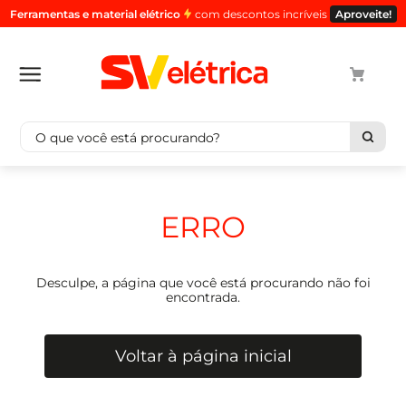
Ferramentas e material elétrico
com descontos incríveis
Aproveite!
O que você está procurando?
Termos mais buscados
1
º
cabo
ERRO
2
º
luminaria
3
º
tomada
Desculpe, a página que você está procurando não foi
4
º
cabo pp
encontrada.
5
º
4
Voltar à página inicial