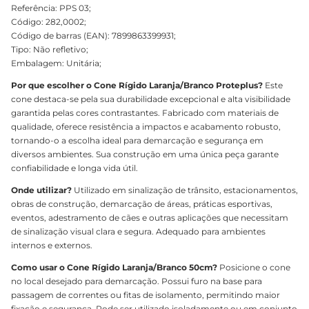
Referência: PPS 03;
Código: 282,0002;
Código de barras (EAN): 7899863399931;
Tipo: Não refletivo;
Embalagem: Unitária;
Por que escolher o Cone Rígido Laranja/Branco Proteplus?
Este
cone destaca-se pela sua durabilidade excepcional e alta visibilidade
garantida pelas cores contrastantes. Fabricado com materiais de
qualidade, oferece resistência a impactos e acabamento robusto,
tornando-o a escolha ideal para demarcação e segurança em
diversos ambientes. Sua construção em uma única peça garante
confiabilidade e longa vida útil.
Onde utilizar?
Utilizado em sinalização de trânsito, estacionamentos,
obras de construção, demarcação de áreas, práticas esportivas,
eventos, adestramento de cães e outras aplicações que necessitam
de sinalização visual clara e segura. Adequado para ambientes
internos e externos.
Como usar o Cone Rígido Laranja/Branco 50cm?
Posicione o cone
no local desejado para demarcação. Possui furo na base para
passagem de correntes ou fitas de isolamento, permitindo maior
fixação e segurança. Pode ser utilizado isoladamente ou em conjunto