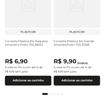
PLASTCOR
PLASTCOR
Corrente Plástica Elo Pequeno
Corrente Plástica Elo Grande
Amarelo e Preto 700.88123
Amarelo/Preto 700.33158
R$
6
,
90
R$
9
,
90
/
metro
À vista no Pix ou em até
1
x de
À vista no Pix ou em até
1
x de
R$
6
,
90
sem juros
R$
9
,
90
sem juros
Adicionar ao carrinho
Adicionar ao carrinho