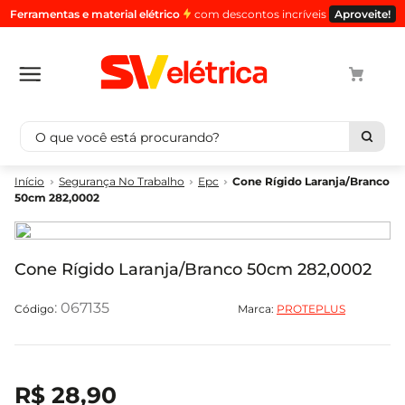
Ferramentas e material elétrico
com descontos incríveis
Aproveite!
O que você está procurando?
Termos mais buscados
Segurança No Trabalho
Epc
Cone Rígido Laranja/Branco
50cm 282,0002
1
º
cabo
2
º
luminaria
3
º
tomada
Cone Rígido Laranja/Branco 50cm 282,0002
4
º
cabo pp
:
067135
Marca:
PROTEPLUS
5
º
4
R$
28
,
90