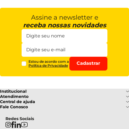
Assine a newsletter e
receba nossas novidades
Estou de acordo com a
Cadastrar
Política de Privacidade
Institucional
Sobre Nós
Atendimento
Formas de pagamento
Central de ajuda
Fale Conosco
Nossas Lojas
Fale Conosco
Ofertas
Central de atendimento
Frete e Entrega
Privacidade e Segurança
(085) 3214-7900
Redes Sociais
Regulamentos
Segunda a Sexta: 08h as 18h |
Troca e Devoluções
Termos e Condições
Sábado : 08h ás 12h