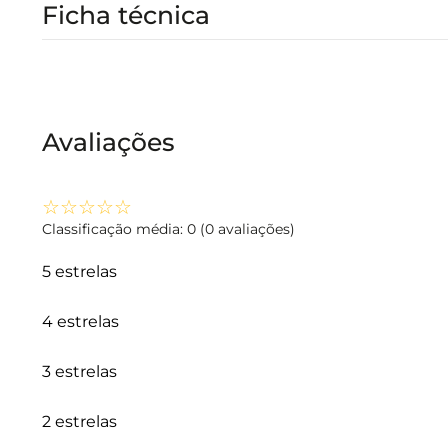
Ficha técnica
Avaliações
☆
☆
☆
☆
☆
Classificação média: 0
(0 avaliações)
5 estrelas
4 estrelas
3 estrelas
2 estrelas