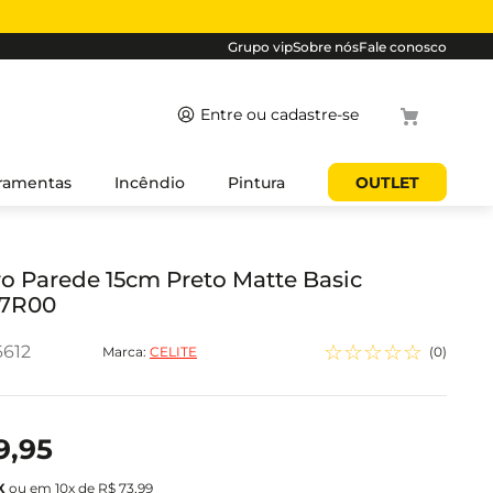
Grupo vip
Sobre nós
Fale conosco
Termos
ramentas
Incêndio
Pintura
OUTLET
mais
buscados
1
º
cabo
o Parede 15cm Preto Matte Basic
7R00
2
º
luminaria
3
º
tomada
☆
☆
☆
☆
☆
6612
Marca:
CELITE
(
0
)
4
º
cabo pp
5
º
4
9
,
95
ou em
10
x de
R$
73
,
99