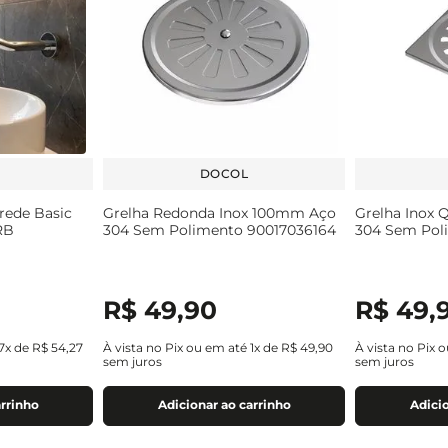
DOCOL
arede Basic
Grelha Redonda Inox 100mm Aço
Grelha Inox
RB
304 Sem Polimento 90017036164
304 Sem Pol
R$
49
,
90
R$
49
,
7
x de
R$
54
,
27
À vista no Pix ou em até
1
x de
R$
49
,
90
À vista no Pix 
sem juros
sem juros
arrinho
Adicionar ao carrinho
Adicio