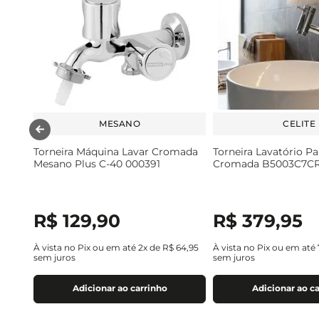
MESANO
CELITE
Torneira Máquina Lavar Cromada
Torneira Lavatório P
Mesano Plus C-40 000391
Cromada B5003C7C
R$
129
,
90
R$
379
,
95
À vista no Pix ou em até
2
x de
R$
64
,
95
À vista no Pix ou em até
sem juros
sem juros
Adicionar ao carrinho
Adicionar ao c