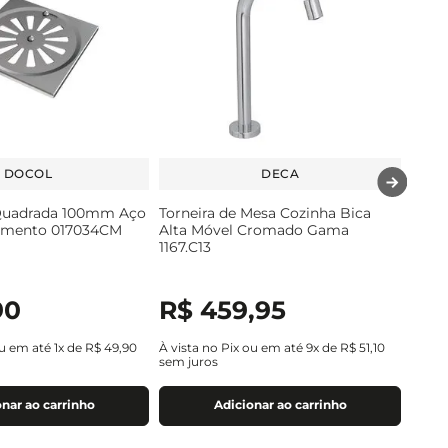
DOCOL
DECA
 Quadrada 100mm Aço
Torneira de Mesa Cozinha Bica
imento 017034CM
Alta Móvel Cromado Gama
1167.C13
90
R$
459
,
95
ou em até
1
x de
R$
49
,
90
À vista no Pix ou em até
9
x de
R$
51
,
10
sem juros
nar ao carrinho
Adicionar ao carrinho