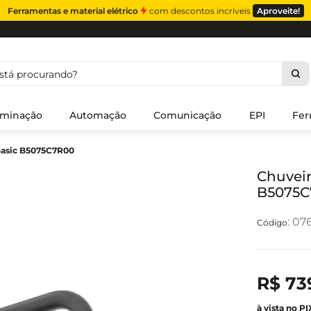
Ferramentas e material elétrico
com descontos incríveis
Aproveite!
á procurando?
uminação
Automação
Comunicação
EPI
Fer
Basic B5075C7R00
Chuveir
B5075C
:
07
R$
73