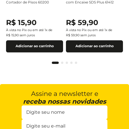
Cortador de Pisos 60200
com Encaixe SDS Plus 61412
R$
15
,
90
R$
59
,
90
À vista no Pix ou em até
1
x de
À vista no Pix ou em até
1
x de
R$
15
,
90
sem juros
R$
59
,
90
sem juros
Adicionar ao carrinho
Adicionar ao carrinho
Assine a newsletter e
receba nossas novidades