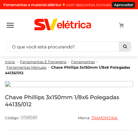
Ferramentas e material elétrico
com descontos incríveis
Aproveite!
O que você está procurando?
Termos mais buscados
Ferramentas E Ferragens
Ferramentas
Ferramentas Manuais
Chave Phillips 3x150mm 1/8x6 Polegadas
1
º
cabo
44135/012
2
º
luminaria
3
º
tomada
Chave Phillips 3x150mm 1/8x6 Polegadas
4
º
cabo pp
44135/012
5
º
4
:
058581
Marca:
TRAMONTINA