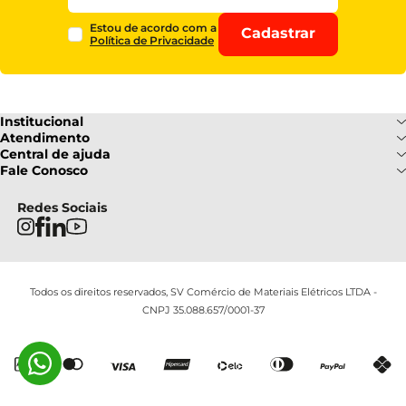
Estou de acordo com a
Cadastrar
Política de Privacidade
Institucional
Sobre Nós
Atendimento
Formas de pagamento
Central de ajuda
Fale Conosco
Nossas Lojas
Fale Conosco
Ofertas
Central de atendimento
Frete e Entrega
Privacidade e Segurança
(085) 3214-7900
Redes Sociais
Regulamentos
Segunda a Sexta: 08h as 18h |
Troca e Devoluções
Termos e Condições
Sábado : 08h ás 12h
FAQ
Todos os direitos reservados, SV Comércio de Materiais Elétricos LTDA -
CNPJ 35.088.657/0001-37