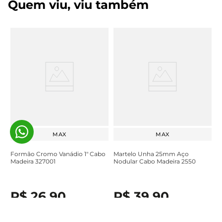
Quem viu, viu também
MAX
MAX
Formão Cromo Vanádio 1" Cabo
Martelo Unha 25mm Aço
Madeira 327001
Nodular Cabo Madeira 2550
R$
26
,
90
R$
39
,
90
À vista no Pix ou em até
1
x de
À vista no Pix ou em até
1
x de
R$
26
,
90
sem juros
R$
39
,
90
sem juros