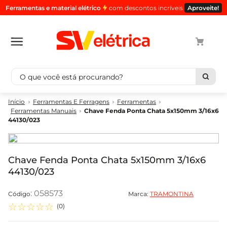
Ferramentas e material elétrico
com descontos incríveis
Aproveite!
O que você está procurando?
Termos mais buscados
Ferramentas E Ferragens
Ferramentas
Ferramentas Manuais
Chave Fenda Ponta Chata 5x150mm 3/16x6
1
º
cabo
44130/023
2
º
luminaria
3
º
tomada
Chave Fenda Ponta Chata 5x150mm 3/16x6
4
º
4
44130/023
5
º
cabo pp
:
058573
Marca:
TRAMONTINA
☆
☆
☆
☆
☆
(
0
)