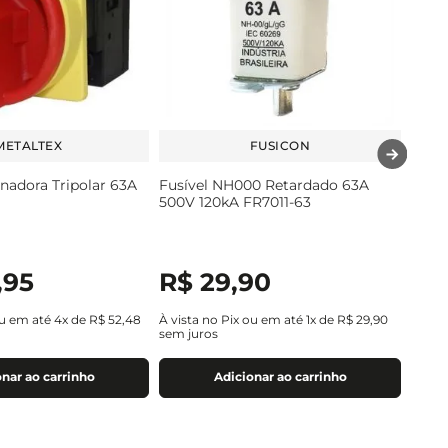
METALTEX
FUSICON
nadora Tripolar 63A
Fusível NH000 Retardado 63A
500V 120kA FR7011-63
,
95
R$
29
,
90
ou em até
4
x de
R$
52
,
48
À vista no Pix ou em até
1
x de
R$
29
,
90
sem juros
nar ao carrinho
Adicionar ao carrinho