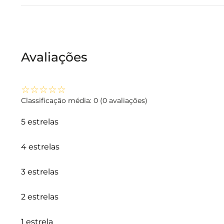
Avaliações
☆
☆
☆
☆
☆
Classificação média: 0
(0 avaliações)
5 estrelas
4 estrelas
3 estrelas
2 estrelas
1 estrela