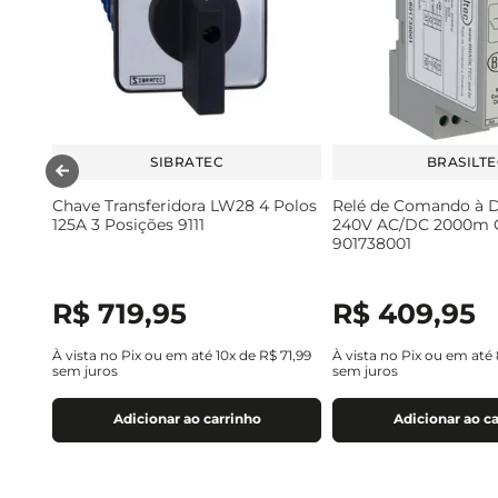
SIBRATEC
BRASILT
Chave Transferidora LW28 4 Polos
Relé de Comando à D
125A 3 Posições 9111
240V AC/DC 2000m 
901738001
R$
719
,
95
R$
409
,
95
À vista no Pix ou em até
10
x de
R$
71
,
99
À vista no Pix ou em até
sem juros
sem juros
Adicionar ao carrinho
Adicionar ao c