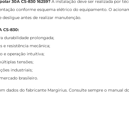
ipolar 30A CS-830 16259?
A instalação deve ser realizada por té
imentação conforme esquema elétrico do equipamento. O acioname
e desligue antes de realizar manutenção.
A CS-830:
ra durabilidade prolongada;
s e resistência mecânica;
 e operação intuitiva;
ltiplas tensões;
ões industriais;
ercado brasileiro.
 dados do fabricante Margirius. Consulte sempre o manual do p