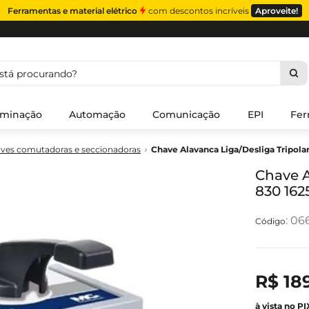
Ferramentas e material elétrico
com descontos incríveis
Aproveite!
á procurando?
uminação
Automação
Comunicação
EPI
Fer
ves comutadoras e seccionadoras
Chave Alavanca Liga/Desliga Tripola
Chave A
830 162
:
06
R$
18