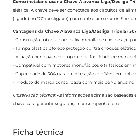
Como instalar e usar a Chave Alavanca Liga/Desliga Tr
elétrica. A chave deve ser conectada aos circuitos de al
(ligado) ou "O" (desligado) para controlar o motor. Sempr
Vantagens da Chave Alavanca Liga/Desliga Tripolar 30
- Construção robusta com caixa metálica e eixo de aço pa
- Tampa plástica oferece proteção contra choques elétrico
- Atuação por alavanca proporciona facilidade de manuseio
- Compatível com motores monofásicos e trifásicos em mú
- Capacidade de 30A garante operação confiável em aplicaç
- Produto de marca consolidada com mais de 70 anos no m
Observação técnica:
As informações acima são baseadas em
chave para garantir segurança e desempenho ideal.
Ficha técnica