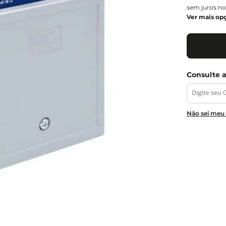
sem juros no
Ver mais op
Não sei meu