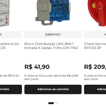
EC
SIBRATEC
istância 24-
Bloco Distribuição UKK-80A 1
Chave Seccio
C2S-
Entrada 6 Saídas Trilho DIN 11162
KP3-63-3P
R$
41
,
90
R$
209
8
x de
R$
51
,
24
À vista no Pix ou em até
1
x de
R$
41
,
90
À vista no Pix 
sem juros
sem juros
arrinho
Adicionar ao carrinho
Adicio