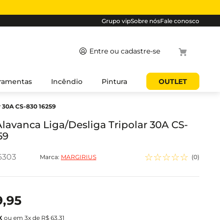
Grupo vip
Sobre nós
Fale conosco
Termos mais
ramentas
Incêndio
Pintura
OUTLET
buscados
r 30A CS-830 16259
1
º
cabo
2
º
luminaria
lavanca Liga/Desliga Tripolar 30A CS-
59
3
º
tomada
4
º
4
☆
☆
☆
☆
☆
6303
Marca:
MARGIRIUS
(
0
)
5
º
eletroduto
9
,
95
ou em
3
x de
R$
63
,
31