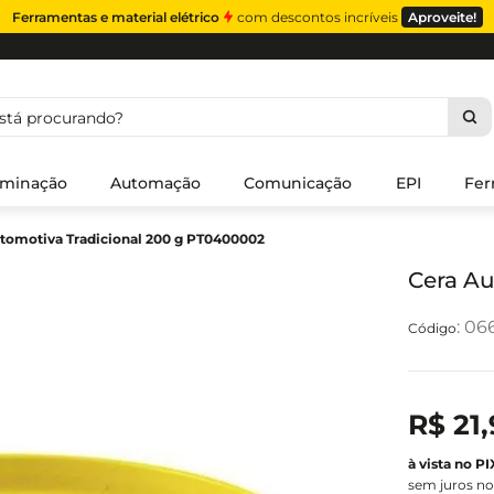
Ferramentas e material elétrico
com descontos incríveis
Aproveite!
á procurando?
uminação
Automação
Comunicação
EPI
Fer
tomotiva Tradicional 200 g PT0400002
Cera Au
:
06
R$
21
,
sem juros no