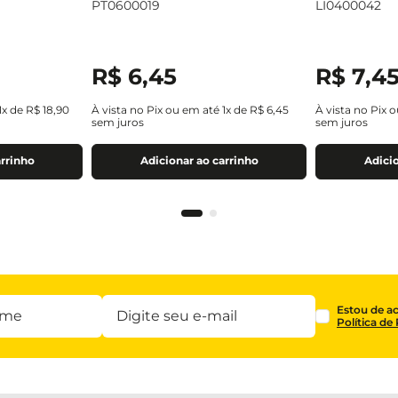
PT0600019
LI0400042
R$
6
,
45
R$
7
,
4
1
x de
R$
18
,
90
À vista no Pix ou em até
1
x de
R$
6
,
45
À vista no Pix 
sem juros
sem juros
arrinho
Adicionar ao carrinho
Adicio
Estou de a
Política de