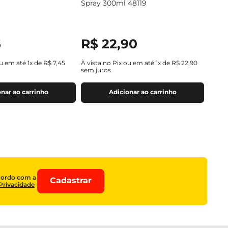
Spray 300ml 48119
5
R$
22
,
90
ou em até
1
x de
R$
7
,
45
À vista no Pix ou em até
1
x de
R$
22
,
90
sem juros
nar ao carrinho
Adicionar ao carrinho
cordo com a
Cadastrar
 Privacidade