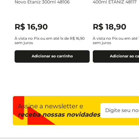
Novo Etaniz 300ml 48106
400ml ETANIZ 48117
R$
16
,
90
R$
18
,
90
À vista no Pix ou em até
1
x de
R$
16
,
90
À vista no Pix ou em até
sem juros
sem juros
Adicionar ao carrinho
Adicionar ao c
Assine a newsletter e
receba nossas novidades