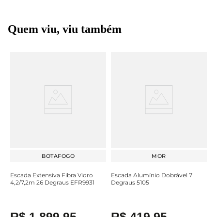
Quem viu, viu também
BOTAFOGO
MOR
Escada Extensiva Fibra Vidro
Escada Alumínio Dobrável 7
4,2/7,2m 26 Degraus EFR9931
Degraus 5105
R$
1
.
899
,
95
R$
419
,
95