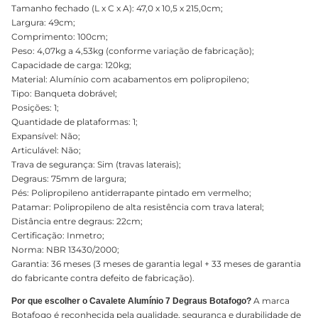
Tamanho fechado (L x C x A): 47,0 x 10,5 x 215,0cm;
Largura: 49cm;
Comprimento: 100cm;
Peso: 4,07kg a 4,53kg (conforme variação de fabricação);
Capacidade de carga: 120kg;
Material: Alumínio com acabamentos em polipropileno;
Tipo: Banqueta dobrável;
Posições: 1;
Quantidade de plataformas: 1;
Expansível: Não;
Articulável: Não;
Trava de segurança: Sim (travas laterais);
Degraus: 75mm de largura;
Pés: Polipropileno antiderrapante pintado em vermelho;
Patamar: Polipropileno de alta resistência com trava lateral;
Distância entre degraus: 22cm;
Certificação: Inmetro;
Norma: NBR 13430/2000;
Garantia: 36 meses (3 meses de garantia legal + 33 meses de garantia
do fabricante contra defeito de fabricação).
A marca
Por que escolher o Cavalete Alumínio 7 Degraus Botafogo?
Botafogo é reconhecida pela qualidade, segurança e durabilidade de