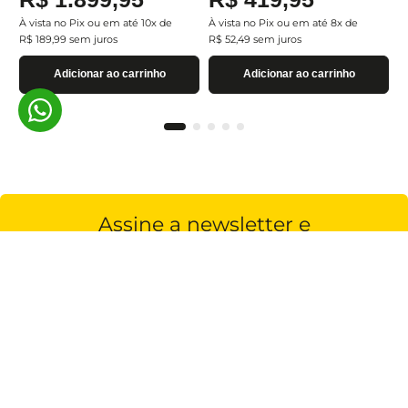
À vista no Pix ou em até
10
x de
À vista no Pix ou em até
8
x de
R$
189
,
99
sem juros
R$
52
,
49
sem juros
Adicionar ao carrinho
Adicionar ao carrinho
Assine a newsletter e
receba nossas novidades
Estou de acordo com a
Cadastrar
Política de Privacidade