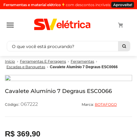
Ferramentas e material elétrico
com descontos incríveis
Aproveite!
O que você está procurando?
Termos mais buscados
Ferramentas E Ferragens
Ferramentas
Escadas e Banquetas
Cavalete Alumínio 7 Degraus ESC0066
cabo
1
º
luminaria
2
º
tomada
3
º
Cavalete Alumínio 7 Degraus ESC0066
4
4
º
:
067222
Marca:
BOTAFOGO
cabo pp
5
º
R$
369
,
90