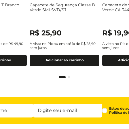
LT Branco
Capacete de Segurança Classe B
Capacete de 
Verde SMI-SVD/SJ
Verde CA 34
R$
25
,
90
R$
19
,
9
1
x de
R$
49
,
90
À vista no Pix ou em até
1
x de
R$
25
,
90
À vista no Pix 
sem juros
sem juros
arrinho
Adicionar ao carrinho
Adicio
Estou de a
Política de