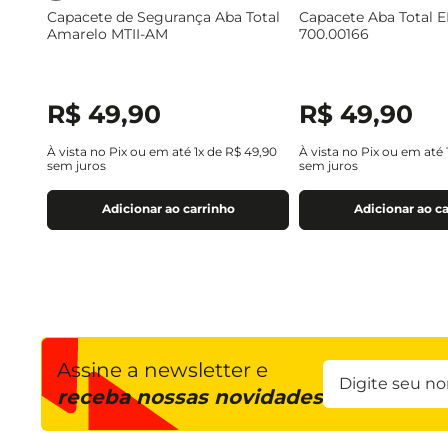
Capacete de Segurança Aba Total
Capacete Aba Total E
Amarelo MTII-AM
700.00166
R$
49
,
90
R$
49
,
90
À vista no Pix ou em até
1
x de
R$
49
,
90
À vista no Pix ou em até
sem juros
sem juros
Adicionar ao carrinho
Adicionar ao c
Assine a newsletter e
receba nossas novidades