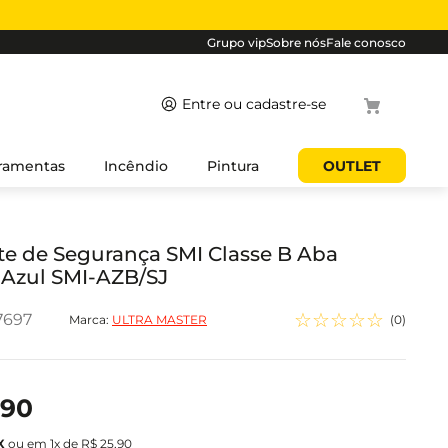
Grupo vip
Sobre nós
Fale conosco
Termos mais
ramentas
Incêndio
Pintura
OUTLET
buscados
1
º
cabo
2
º
luminaria
e de Segurança SMI Classe B Aba
 Azul SMI-AZB/SJ
3
º
tomada
4
º
4
☆
☆
☆
☆
☆
7697
Marca:
ULTRA MASTER
(
0
)
5
º
eletroduto
90
ou em
1
x de
R$
25
,
90