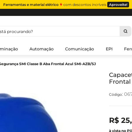
Ferramentas e material elétrico
com descontos incríveis
Aproveite!
á procurando?
uminação
Automação
Comunicação
EPI
Fer
Segurança SMI Classe B Aba Frontal Azul SMI-AZB/SJ
Capacet
Frontal
:
06
R$
25
,