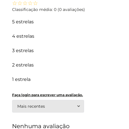
☆
☆
☆
☆
☆
Classificação média: 0
(0 avaliações)
5 estrelas
4 estrelas
3 estrelas
2 estrelas
1 estrela
Faça login para escrever uma avaliação.
Mais recentes
Nenhuma avaliação