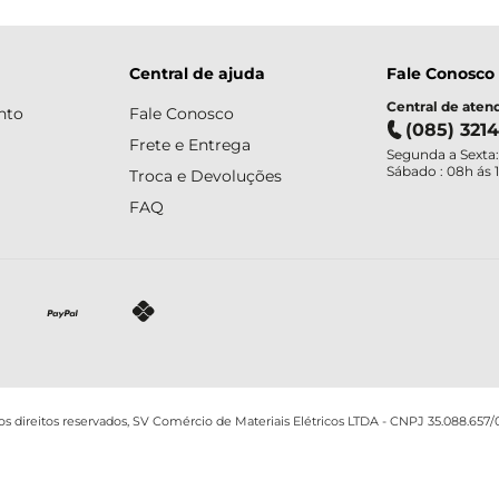
Central de ajuda
Fale Conosco
Central de ate
nto
Fale Conosco
(085) 321
Frete e Entrega
Segunda a Sexta:
Sábado : 08h ás 
Troca e Devoluções
FAQ
os direitos reservados, SV Comércio de Materiais Elétricos LTDA - CNPJ 35.088.657/