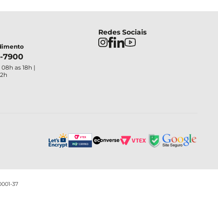
Redes Sociais
ndimento
4-7900
 08h as 18h |
12h
0001-37