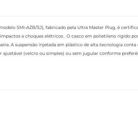
modelo SMI-AZB/SJ), fabricado pela Ultra Master Plug, é certi
pactos e choques elétricos . O casco em polietileno rígido possu
iseira. A suspensão injetada em plástico de alta tecnologia cont
r ajustável (velcro ou simples) ou sem jugular conforme preferê