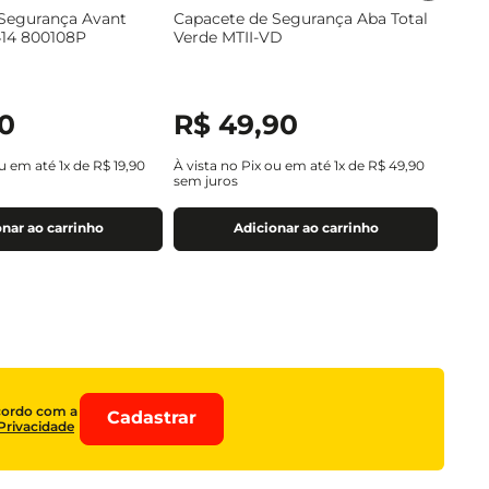
Segurança Avant
Capacete de Segurança Aba Total
414 800108P
Verde MTII-VD
0
R$
49
,
90
ou em até
1
x de
R$
19
,
90
À vista no Pix ou em até
1
x de
R$
49
,
90
sem juros
nar ao carrinho
Adicionar ao carrinho
cordo com a
Cadastrar
 Privacidade