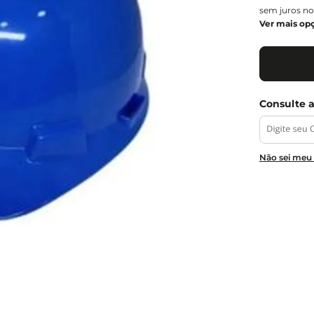
sem juros no
Ver mais op
Não sei meu