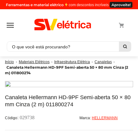
Ferramentas e material elétrico
Aproveite!
com descontos incríveis
O que você está procurando?
Termos mais buscados
Materiais Elétricos
Infraestrutura Elétrica
Canaletas
Canaleta Hellermann HD-9PF Semi-aberta 50 × 80 mm Cinza (2
1
º
cabo
m) 011800274
2
º
luminaria
3
º
tomada
Canaleta Hellermann HD-9PF Semi-aberta 50 × 80
4
º
cabo pp
mm Cinza (2 m) 011800274
5
º
4
:
029738
Marca:
HELLERMANN