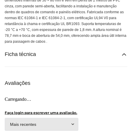
dimensões internas de 50 × 80 mm e vem em perfis de 2 metros de PVC
cinza, com parede semi-aberta, facilitando a instalação e manutenção
dentro de quadros de comando e painéis elétricos. Fabricada conforme as
normas IEC 61084-1 e IEC 61084-2-1, com certificação UL94 V0 para
retardância à chama e certificação UL BR1093. Suporta temperaturas de
-20 °C a +70 °C, com espessura de parede de 1,8 mm. A altura nominal é
78,7 mm e boca de abertura de 54,0 mm, oferecendo ampla área útil interna
para passagem de cabos .
Ficha técnica
Avaliações
Carregando…
Faça login para escrever uma avaliação.
Mais recentes