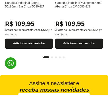
Canaleta Industrial Aberta
Canaleta Industrial 50x80mm Semi
50x80mm 2m Cinza 5080-E/A
Aberta Cinza 2M 5080-E/S
R$
109
,
95
R$
109
,
95
À vista no Pix ou em até
2
x de
R$
54
,
97
À vista no Pix ou em até
2
x de
R$
54
,
97
sem juros
sem juros
Adicionar ao carrinho
Adicionar ao carrinho
Assine a newsletter e
receba nossas novidades