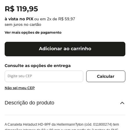
R$
119
,
95
ou em
2
x de
R$
59
,
97
sem juros no cartão
Ver mais opções de pagamento
Adicionar ao carrinho
Não sei meu CEP
Descrição do produto
A Canaleta Heladuct HD-9PF da HellermannTyton (cód. 011800274) tem