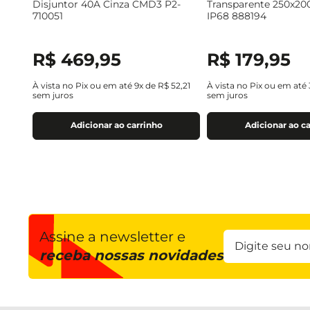
Disjuntor 40A Cinza CMD3 P2-
Transparente 250x2
710051
IP68 888194
R$
469
,
95
R$
179
,
95
À vista no Pix ou em até
9
x de
R$
52
,
21
À vista no Pix ou em até
sem juros
sem juros
Adicionar ao carrinho
Adicionar ao c
Assine a newsletter e
receba nossas novidades