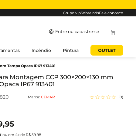
Grupo vip
Sobre nós
Fale conosco
Termos
ramentas
Incêndio
Pintura
OUTLET
mais
mm Tampa Opaca IP67 913401
buscados
1
º
cabo
para Montagem CCP 300×200×130 mm
Opaca IP67 913401
2
º
luminaria
3
º
tomada
☆
☆
☆
☆
☆
3820
Marca:
CEMAR
(
0
)
4
º
cabo pp
5
º
4
9
,
95
ou em
4
x de
R$
59
,
98