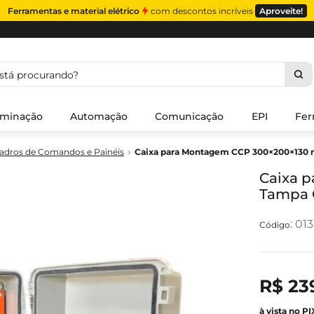
Ferramentas e material elétrico
com descontos incríveis
Aproveite!
á procurando?
uminação
Automação
Comunicação
EPI
Fer
adros de Comandos e Painéis
Caixa para Montagem CCP 300×200×130 
Caixa 
Tampa 
:
01
R$
23