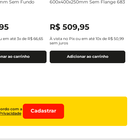
0mm Sem Fundo
600x400x250mm Sem Flange 683
95
R$
509
,
95
ou em até
3
x de
R$
66
,
65
À vista no Pix ou em até
10
x de
R$
50
,
99
sem juros
nar ao carrinho
Adicionar ao carrinho
cordo com a
Cadastrar
 Privacidade