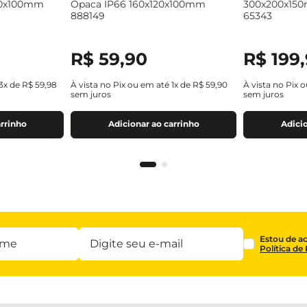
00x100mm
Opaca IP66 160x120x100mm
300x200x15
888149
65343
R$
59
,
90
R$
199
,
3
x de
R$
59
,
98
À vista no Pix ou em até
1
x de
R$
59
,
90
À vista no Pix 
sem juros
sem juros
arrinho
Adicionar ao carrinho
Adicio
Estou de a
Política de