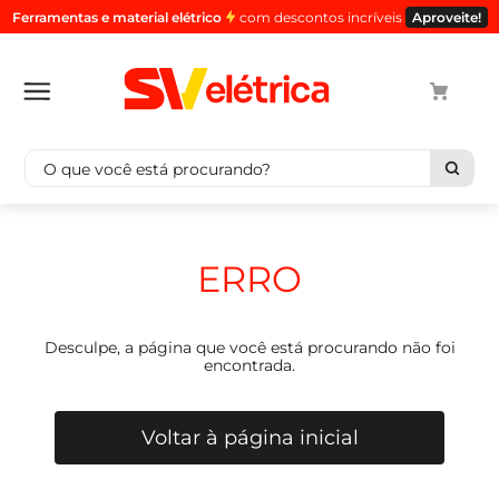
Ferramentas e material elétrico
com descontos incríveis
Aproveite!
O que você está procurando?
Termos mais buscados
1
º
cabo
ERRO
2
º
luminaria
3
º
tomada
Desculpe, a página que você está procurando não foi
4
º
cabo pp
encontrada.
5
º
4
Voltar à página inicial