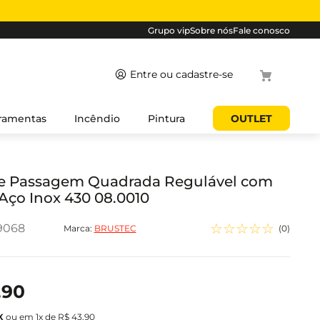
Grupo vip
Sobre nós
Fale conosco
Termos mais
ramentas
Incêndio
Pintura
OUTLET
buscados
1
º
cabo
2
º
luminaria
de Passagem Quadrada Regulável com
ço Inox 430 08.0010
3
º
tomada
4
º
4
☆
☆
☆
☆
☆
9068
Marca:
BRUSTEC
(
0
)
5
º
eletroduto
,
90
ou em
1
x de
R$
43
,
90