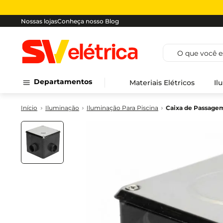
Nossas lojas
Conheça nosso Blog
O que você est
Departamentos
Materiais Elétricos
Il
Iluminação
Iluminação Para Piscina
Caixa de Passage