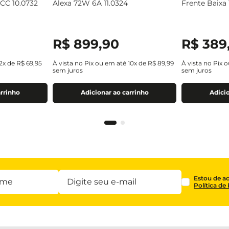
VCC 10.0732
Alexa 72W 6A 11.0324
Frente Baixa
R$
899
,
90
R$
389
2
x de
R$
69
,
95
À vista no Pix ou em até
10
x de
R$
89
,
99
À vista no Pix 
sem juros
sem juros
arrinho
Adicionar ao carrinho
Adicio
Estou de a
Política de