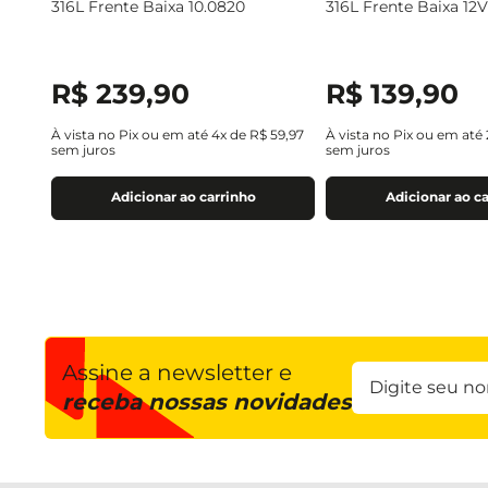
316L Frente Baixa 10.0820
316L Frente Baixa 12
R$
239
,
90
R$
139
,
90
À vista no Pix ou em até
4
x de
R$
59
,
97
À vista no Pix ou em até
sem juros
sem juros
Adicionar ao carrinho
Adicionar ao c
Assine a newsletter e
receba nossas novidades