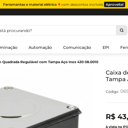
Ferramentas e material elétrico
com descontos incríveis
Aproveite!
á procurando?
uminação
Automação
Comunicação
EPI
Fer
m Quadrada Regulável com Tampa Aço Inox 430 08.0010
Caixa 
Tampa A
:
06
R$
43