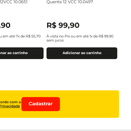
 12VCC 10.0651
Quente 12 VCC 10.0497
,
90
R$
99
,
90
ou em até
7
x de
R$
55
,
70
À vista no Pix ou em até
1
x de
R$
99
,
90
sem juros
nar ao carrinho
Adicionar ao carrinho
cordo com a
Cadastrar
 Privacidade