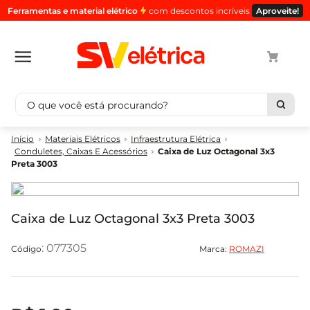
Ferramentas e material elétrico
com descontos incríveis
Aproveite!
O que você está procurando?
Termos mais buscados
Materiais Elétricos
Infraestrutura Elétrica
Conduletes, Caixas E Acessórios
Caixa de Luz Octagonal 3x3
1
º
cabo
Preta 3003
2
º
luminaria
3
º
tomada
Caixa de Luz Octagonal 3x3 Preta 3003
4
º
cabo pp
5
º
4
:
077305
Marca:
ROMAZI