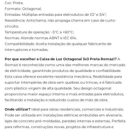
Cor: Preta;
Formato: Octagonal;
Entradas: Múltiplas entradas para eletrodutos de 1/2" e 3/4";
Resistência: Antichama, não propaga chama em caso de curto-
circuito;
Temperatura de operação: -5°C a +60°C;
Normas: Atende normas ABNT e IEC 614;
Compatibilidade: Aceita instalação de qualquer fabricante de
interruptores e tomadas.
Por que escolher a Caixa de Luz Octagonal 3x3 Preta Romazi?
A
Romazi é reconhecida como uma das melhores marcas do mercado
de eletricidade, garantindo produtos de qualidade e confiabilidade.
Esta caixa oferece excelente resistência mecânica, flexibilidade para
suportar intempéries de obra sem quebras ou trincas, e é fabricada
com plástico virgem de alta qualidade. Seu design octagonal
proporciona maior espaço interno e mais entradas para eletrodutos,
facilitando a instalação e reduzindo custos de mão de obra.
Onde utilizar?
Ideal para obras residenciais, comerciais e industriais.
Pode ser utilizada em instalações elétricas embutidas em alvenaria,
lajes de concreto pré-moldadas, paredes internas e externas. Perfeita
para reformas, construções novas, projetos de infraestrutura e