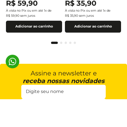
R$
59
,
90
R$
35
,
90
À vista no Pix ou em até
1
x de
À vista no Pix ou em até
1
x de
R$
59
,
90
sem juros
R$
35
,
90
sem juros
Adicionar ao carrinho
Adicionar ao carrinho
Assine a newsletter e
receba nossas novidades
Estou de acordo com a
Cadastrar
Política de Privacidade