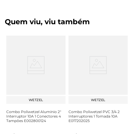
Quem viu, viu também
WETZEL
WETZEL
Combo Poliwetzel Alumínio 2"
Combo Poliwetzel PVC 3/4 2
Interruptor 10A 1 Conectores 4
Interruptores 1 Tomada 10A
Tampões E002800124
E017202025