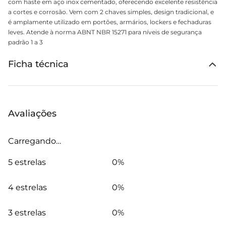
com haste em aço inox cementado, oferecendo excelente resistência
a cortes e corrosão. Vem com 2 chaves simples, design tradicional, e
é amplamente utilizado em portões, armários, lockers e fechaduras
leves. Atende à norma ABNT NBR 15271 para níveis de segurança
padrão 1 a 3
Ficha técnica
Avaliações
Carregando…
5 estrelas
0%
4 estrelas
0%
3 estrelas
0%