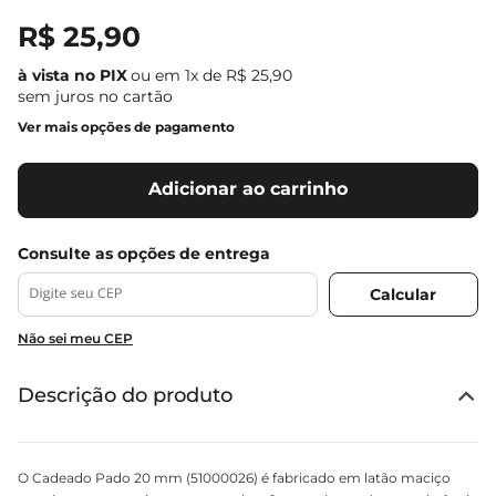
R$
25
,
90
ou em
1
x de
R$
25
,
90
sem juros no cartão
Ver mais opções de pagamento
Adicionar ao carrinho
Não sei meu CEP
Descrição do produto
O Cadeado Pado 20 mm (51000026) é fabricado em latão maciço