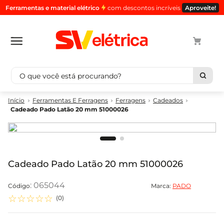
Ferramentas e material elétrico
com descontos incríveis
Aproveite!
O que você está procurando?
Termos mais buscados
Ferramentas E Ferragens
Ferragens
Cadeados
Cadeado Pado Latão 20 mm 51000026
1
º
cabo
2
º
luminaria
3
º
tomada
4
º
cabo pp
Cadeado Pado Latão 20 mm 51000026
5
º
4
:
065044
Marca:
PADO
☆
☆
☆
☆
☆
(
0
)