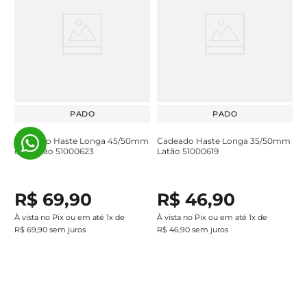
PADO
PADO
Cadeado Haste Longa 45/50mm
Cadeado Haste Longa 35/50mm
em Latão 51000623
Latão 51000619
R$
69
,
90
R$
46
,
90
À vista no Pix ou em até
1
x de
À vista no Pix ou em até
1
x de
R$
69
,
90
sem juros
R$
46
,
90
sem juros
Adicionar ao carrinho
Adicionar ao carrinho