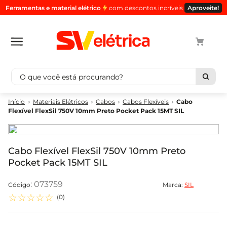
Ferramentas e material elétrico
com descontos incríveis
Aproveite!
O que você está procurando?
Termos mais buscados
Materiais Elétricos
Cabos
Cabos Flexíveis
Cabo
Flexível FlexSil 750V 10mm Preto Pocket Pack 15MT SIL
1
º
cabo
2
º
luminaria
3
º
tomada
Cabo Flexível FlexSil 750V 10mm Preto
Pocket Pack 15MT SIL
4
º
cabo pp
5
º
4
:
073759
Marca:
SIL
☆
☆
☆
☆
☆
(
0
)