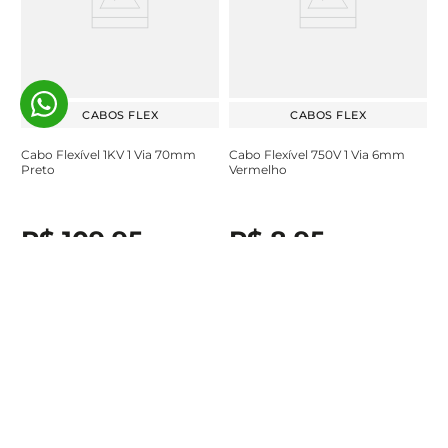
CABOS FLEX
CABOS FLEX
Cabo Flexível 1KV 1 Via 70mm
Cabo Flexível 750V 1 Via 6mm
Preto
Vermelho
R$
109
,
95
R$
8
,
95
/
metro
/
metro
À vista no Pix ou em até
2
x de
À vista no Pix ou em até
1
x de
R$
54
,
97
sem juros
R$
8
,
95
sem juros
Adicionar ao carrinho
Adicionar ao carrinho