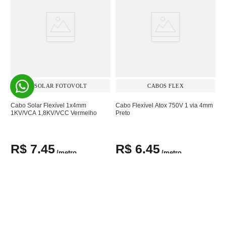
SOLAR FOTOVOLT
CABOS FLEX
Cabo Solar Flexível 1x4mm
Cabo Flexível Atox 750V 1 via 4mm
1KV/VCA 1,8KV/VCC Vermelho
Preto
R$
7
,
45
R$
6
,
45
/
metro
/
metro
À vista no Pix ou em até
1
x de
R$
7
,
45
À vista no Pix ou em até
1
x de
R$
6
,
45
sem juros
sem juros
Adicionar ao carrinho
Adicionar ao carrinho