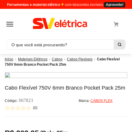
Ferramentas e material elétrico
com descontos incríveis
Aproveite!
O que você está procurando?
Termos mais buscados
Materiais Elétricos
Cabos
Cabos Flexíveis
Cabo Flexível
750V 6mm Branco Pocket Pack 25m
1
º
cabo
2
º
luminaria
3
º
tomada
Cabo Flexível 750V 6mm Branco Pocket Pack 25m
4
º
4
:
067823
Marca:
CABOS FLEX
5
º
eletroduto
☆
☆
☆
☆
☆
(
0
)