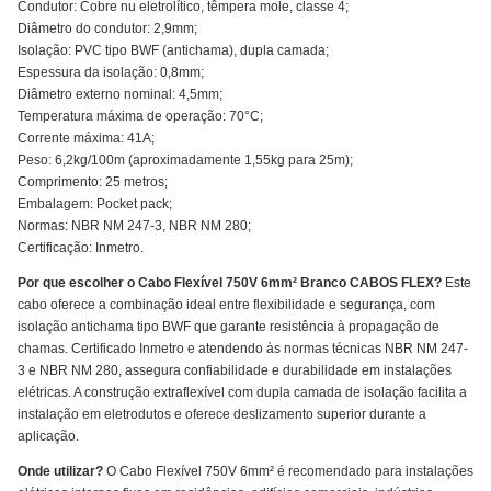
Condutor: Cobre nu eletrolítico, têmpera mole, classe 4;
Diâmetro do condutor: 2,9mm;
Isolação: PVC tipo BWF (antichama), dupla camada;
Espessura da isolação: 0,8mm;
Diâmetro externo nominal: 4,5mm;
Temperatura máxima de operação: 70°C;
Corrente máxima: 41A;
Peso: 6,2kg/100m (aproximadamente 1,55kg para 25m);
Comprimento: 25 metros;
Embalagem: Pocket pack;
Normas: NBR NM 247-3, NBR NM 280;
Certificação: Inmetro.
Por que escolher o Cabo Flexível 750V 6mm² Branco CABOS FLEX?
Este
cabo oferece a combinação ideal entre flexibilidade e segurança, com
isolação antichama tipo BWF que garante resistência à propagação de
chamas. Certificado Inmetro e atendendo às normas técnicas NBR NM 247-
3 e NBR NM 280, assegura confiabilidade e durabilidade em instalações
elétricas. A construção extraflexível com dupla camada de isolação facilita a
instalação em eletrodutos e oferece deslizamento superior durante a
aplicação.
Onde utilizar?
O Cabo Flexível 750V 6mm² é recomendado para instalações