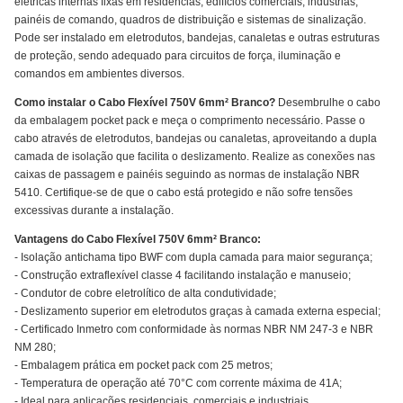
elétricas internas fixas em residências, edifícios comerciais, indústrias,
painéis de comando, quadros de distribuição e sistemas de sinalização.
Pode ser instalado em eletrodutos, bandejas, canaletas e outras estruturas
de proteção, sendo adequado para circuitos de força, iluminação e
comandos em ambientes diversos.
Como instalar o Cabo Flexível 750V 6mm² Branco?
Desembrulhe o cabo
da embalagem pocket pack e meça o comprimento necessário. Passe o
cabo através de eletrodutos, bandejas ou canaletas, aproveitando a dupla
camada de isolação que facilita o deslizamento. Realize as conexões nas
caixas de passagem e painéis seguindo as normas de instalação NBR
5410. Certifique-se de que o cabo está protegido e não sofre tensões
excessivas durante a instalação.
Vantagens do Cabo Flexível 750V 6mm² Branco:
- Isolação antichama tipo BWF com dupla camada para maior segurança;
- Construção extraflexível classe 4 facilitando instalação e manuseio;
- Condutor de cobre eletrolítico de alta condutividade;
- Deslizamento superior em eletrodutos graças à camada externa especial;
- Certificado Inmetro com conformidade às normas NBR NM 247-3 e NBR
NM 280;
- Embalagem prática em pocket pack com 25 metros;
- Temperatura de operação até 70°C com corrente máxima de 41A;
- Ideal para aplicações residenciais, comerciais e industriais.