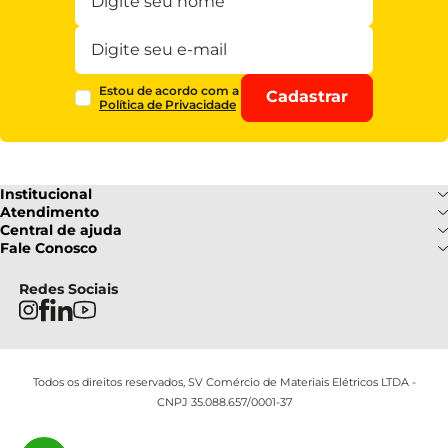
Estou de acordo com a
Cadastrar
Política de Privacidade
Institucional
Sobre Nós
Atendimento
Formas de pagamento
Central de ajuda
Fale Conosco
Nossas Lojas
Fale Conosco
Ofertas
Central de atendimento
Frete e Entrega
Privacidade e Segurança
(085) 3214-7900
Redes Sociais
Regulamentos
Segunda a Sexta: 08h as 18h |
Troca e Devoluções
Termos e Condições
Sábado : 08h ás 12h
FAQ
Todos os direitos reservados, SV Comércio de Materiais Elétricos LTDA -
CNPJ 35.088.657/0001-37