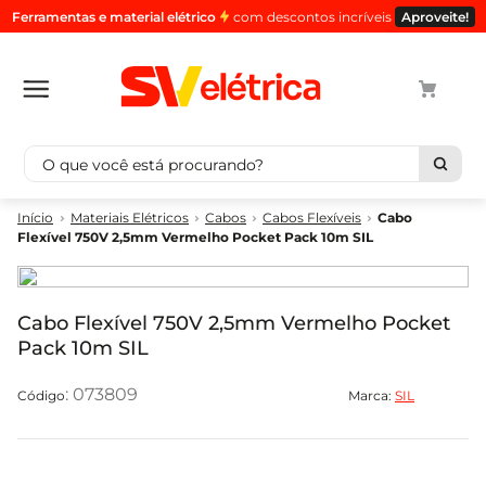
Ferramentas e material elétrico
com descontos incríveis
Aproveite!
O que você está procurando?
Termos mais buscados
Materiais Elétricos
Cabos
Cabos Flexíveis
Cabo
Flexível 750V 2,5mm Vermelho Pocket Pack 10m SIL
1
º
cabo
2
º
luminaria
3
º
tomada
Cabo Flexível 750V 2,5mm Vermelho Pocket
Pack 10m SIL
4
º
cabo pp
5
º
4
:
073809
Marca:
SIL