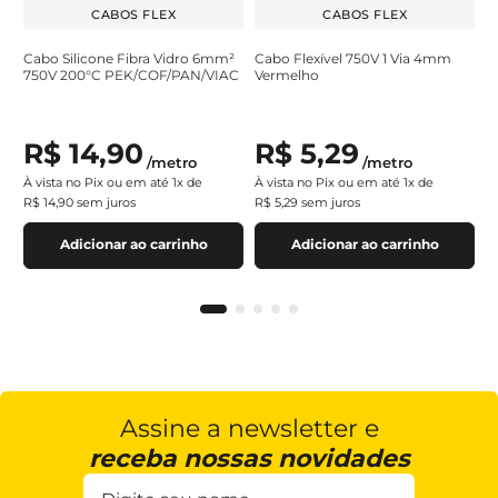
CABOS FLEX
CABOS FLEX
Cabo Silicone Fibra Vidro 6mm²
Cabo Flexível 750V 1 Via 4mm
750V 200°C PEK/COF/PAN/VIAC
Vermelho
R$
14
,
90
R$
5
,
29
/
metro
/
metro
À vista no Pix ou em até
1
x de
À vista no Pix ou em até
1
x de
R$
14
,
90
sem juros
R$
5
,
29
sem juros
Adicionar ao carrinho
Adicionar ao carrinho
Assine a newsletter e
receba nossas novidades