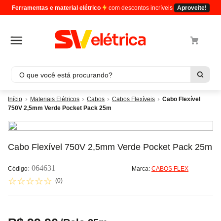
Ferramentas e material elétrico
com descontos incríveis
Aproveite!
O que você está procurando?
Termos mais buscados
Materiais Elétricos
Cabos
Cabos Flexíveis
Cabo Flexível
750V 2,5mm Verde Pocket Pack 25m
1
º
cabo
2
º
luminaria
3
º
tomada
Cabo Flexível 750V 2,5mm Verde Pocket Pack 25m
4
º
4
:
064631
Marca:
CABOS FLEX
5
º
cabo pp
☆
☆
☆
☆
☆
(
0
)