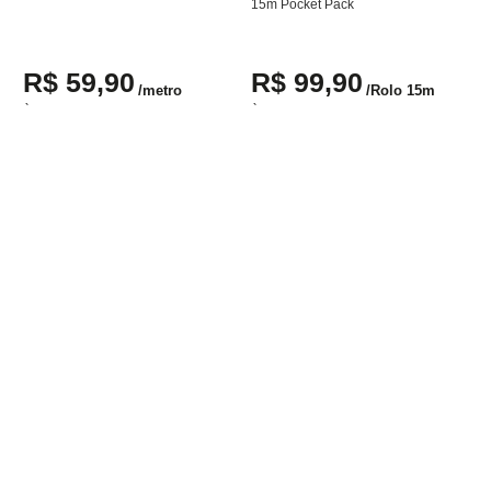
15m Pocket Pack
R$
59
,
90
R$
99
,
90
/
metro
/
Rolo 15m
À vista no Pix ou em até
1
x de
R$
59
,
90
À vista no Pix ou em até
1
x de
R$
99
,
90
sem juros
sem juros
Adicionar ao carrinho
Adicionar ao carrinho
Assine a newsletter e
receba nossas novidades