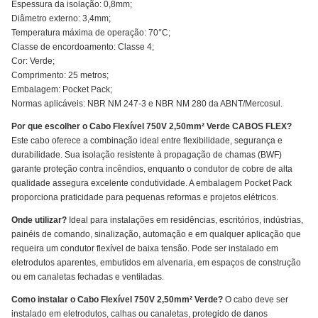
Espessura da isolação: 0,8mm;
Diâmetro externo: 3,4mm;
Temperatura máxima de operação: 70°C;
Classe de encordoamento: Classe 4;
Cor: Verde;
Comprimento: 25 metros;
Embalagem: Pocket Pack;
Normas aplicáveis: NBR NM 247-3 e NBR NM 280 da ABNT/Mercosul.
Por que escolher o Cabo Flexível 750V 2,50mm² Verde CABOS FLEX?
Este cabo oferece a combinação ideal entre flexibilidade, segurança e
durabilidade. Sua isolação resistente à propagação de chamas (BWF)
garante proteção contra incêndios, enquanto o condutor de cobre de alta
qualidade assegura excelente condutividade. A embalagem Pocket Pack
proporciona praticidade para pequenas reformas e projetos elétricos.
Onde utilizar?
Ideal para instalações em residências, escritórios, indústrias,
painéis de comando, sinalização, automação e em qualquer aplicação que
requeira um condutor flexível de baixa tensão. Pode ser instalado em
eletrodutos aparentes, embutidos em alvenaria, em espaços de construção
ou em canaletas fechadas e ventiladas.
Como instalar o Cabo Flexível 750V 2,50mm² Verde?
O cabo deve ser
instalado em eletrodutos, calhas ou canaletas, protegido de danos