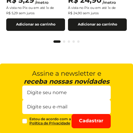
/
metro
/
metro
À vista no Pix ou em até
1
x de
À vista no Pix ou em até
1
x de
R$
5
,
29
sem juros
R$
24
,
90
sem juros
Adicionar ao carrinho
Adicionar ao carrinho
Assine a newsletter e
receba nossas novidades
Estou de acordo com a
Cadastrar
Política de Privacidade