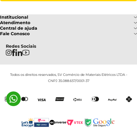
Institucional
Sobre Nós
Atendimento
Formas de pagamento
Central de ajuda
Fale Conosco
Nossas Lojas
Fale Conosco
Ofertas
Central de atendimento
Frete e Entrega
Privacidade e Segurança
(085) 3214-7900
Redes Sociais
Regulamentos
Segunda a Sexta: 08h as 18h |
Troca e Devoluções
Termos e Condições
Sábado : 08h ás 12h
FAQ
Todos os direitos reservados, SV Comércio de Materiais Elétricos LTDA -
CNPJ 35.088.657/0001-37