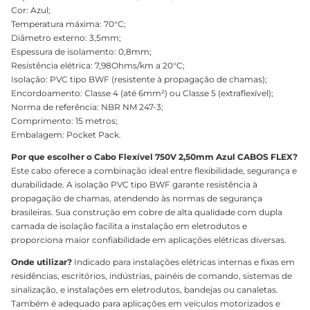
Cor: Azul;
Temperatura máxima: 70°C;
Diâmetro externo: 3,5mm;
Espessura de isolamento: 0,8mm;
Resistência elétrica: 7,98Ohms/km a 20°C;
Isolação: PVC tipo BWF (resistente à propagação de chamas);
Encordoamento: Classe 4 (até 6mm²) ou Classe 5 (extraflexível);
Norma de referência: NBR NM 247-3;
Comprimento: 15 metros;
Embalagem: Pocket Pack.
Por que escolher o Cabo Flexível 750V 2,50mm Azul CABOS FLEX?
Este cabo oferece a combinação ideal entre flexibilidade, segurança e
durabilidade. A isolação PVC tipo BWF garante resistência à
propagação de chamas, atendendo às normas de segurança
brasileiras. Sua construção em cobre de alta qualidade com dupla
camada de isolação facilita a instalação em eletrodutos e
proporciona maior confiabilidade em aplicações elétricas diversas.
Onde utilizar?
Indicado para instalações elétricas internas e fixas em
residências, escritórios, indústrias, painéis de comando, sistemas de
sinalização, e instalações em eletrodutos, bandejas ou canaletas.
Também é adequado para aplicações em veículos motorizados e