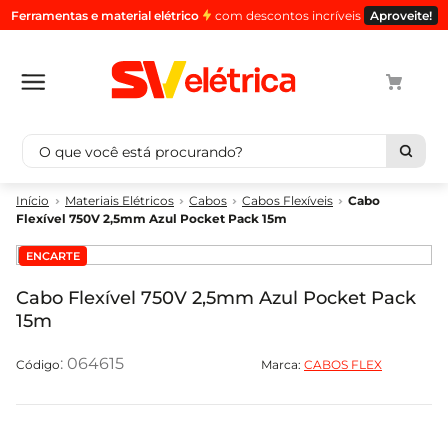
Ferramentas e material elétrico
com descontos incríveis
Aproveite!
O que você está procurando?
Termos mais buscados
Materiais Elétricos
Cabos
Cabos Flexíveis
Cabo
Flexível 750V 2,5mm Azul Pocket Pack 15m
1
º
cabo
ENCARTE
2
º
luminaria
3
º
tomada
Cabo Flexível 750V 2,5mm Azul Pocket Pack
15m
4
º
cabo pp
5
º
4
:
064615
Marca:
CABOS FLEX